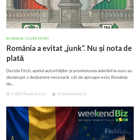
BUSINESS
,
COVER STORY
România a evitat „junk”. Nu și nota de
plată
Decizia Fitch, apelul autorităților și promisiunea aderării la euro au
declanșat o dezbatere necesară: cât de aproape este România
de…
O SĂPTĂMÂNĂ
AGO
DOWMEDIA4232