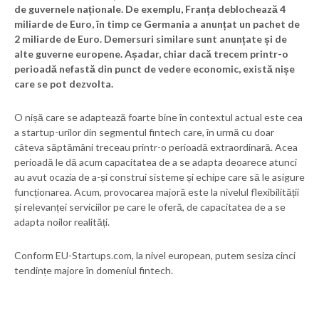
de guvernele naționale. De exemplu, Franța deblochează 4
miliarde de Euro, în timp ce Germania a anunțat un pachet de
2 miliarde de Euro. Demersuri similare sunt anunțate și de
alte guverne europene. Așadar, chiar dacă trecem printr-o
perioadă nefastă din punct de vedere economic, există nișe
care se pot dezvolta.
O nișă care se adaptează foarte bine în contextul actual este cea
a startup-urilor din segmentul fintech care, în urmă cu doar
câteva săptămâni treceau printr-o perioadă extraordinară. Acea
perioadă le dă acum capacitatea de a se adapta deoarece atunci
au avut ocazia de a-și construi sisteme și echipe care să le asigure
funcționarea. Acum, provocarea majoră este la nivelul flexibilității
și relevanței serviciilor pe care le oferă, de capacitatea de a se
adapta noilor realități.
Conform EU-Startups.com, la nivel european, putem sesiza cinci
tendințe majore în domeniul fintech.