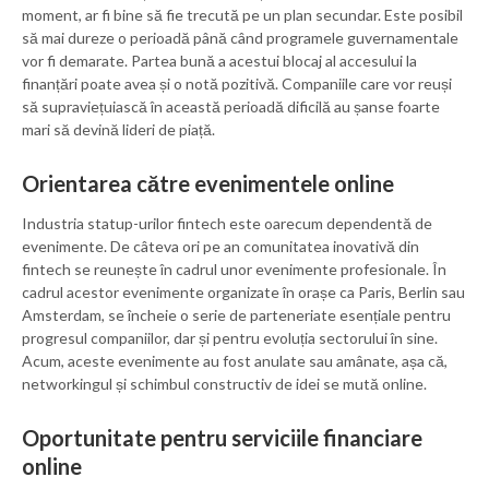
moment, ar fi bine să fie trecută pe un plan secundar. Este posibil
să mai dureze o perioadă până când programele guvernamentale
vor fi demarate. Partea bună a acestui blocaj al accesului la
finanțări poate avea și o notă pozitivă. Companiile care vor reuși
să supraviețuiască în această perioadă dificilă au șanse foarte
mari să devină lideri de piață.
Orientarea către evenimentele online
Industria statup-urilor fintech este oarecum dependentă de
evenimente. De câteva ori pe an comunitatea inovativă din
fintech se reunește în cadrul unor evenimente profesionale. În
cadrul acestor evenimente organizate în orașe ca Paris, Berlin sau
Amsterdam, se încheie o serie de parteneriate esențiale pentru
progresul companiilor, dar și pentru evoluția sectorului în sine.
Acum, aceste evenimente au fost anulate sau amânate, așa că,
networkingul și schimbul constructiv de idei se mută online.
Oportunitate pentru serviciile financiare
online