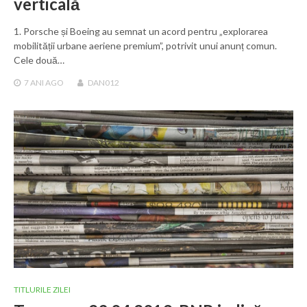
verticală
1. Porsche și Boeing au semnat un acord pentru „explorarea
mobilității urbane aeriene premium”, potrivit unui anunț comun.
Cele două…
7 ANI
AGO
DAN012
TITLURILE ZILEI