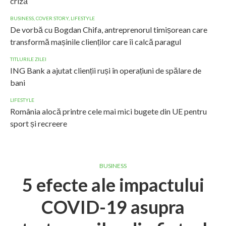
criză
BUSINESS
,
COVER STORY
,
LIFESTYLE
De vorbă cu Bogdan Chifa, antreprenorul timișorean care
transformă mașinile clienților care îi calcă paragul
TITLURILE ZILEI
ING Bank a ajutat clienții ruși în operațiuni de spălare de
bani
LIFESTYLE
România alocă printre cele mai mici bugete din UE pentru
sport și recreere
BUSINESS
5 efecte ale impactului
COVID-19 asupra