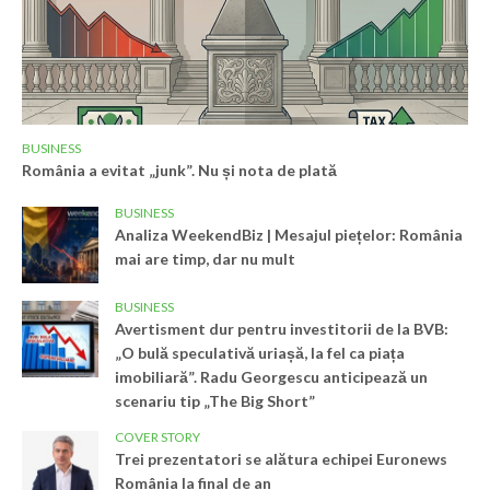
BUSINESS
România a evitat „junk”. Nu și nota de plată
BUSINESS
Analiza WeekendBiz | Mesajul piețelor: România
mai are timp, dar nu mult
BUSINESS
Avertisment dur pentru investitorii de la BVB:
„O bulă speculativă uriașă, la fel ca piața
imobiliară”. Radu Georgescu anticipează un
scenariu tip „The Big Short”
COVER STORY
Trei prezentatori se alătura echipei Euronews
România la final de an