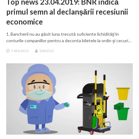
Top news 23.04.2019: BNR indică
primul semn al declanșării recesiunii
economice
1. Bancherii nu au găsit luna tre­cută suficiente lichidităţi în
conturile com­paniilor pentru a deconta bile­tele la ordin şi cecuri…
7 ANI
AGO
DAN012