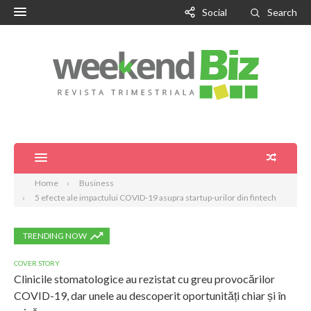
Social
Search
Home
Business
5 efecte ale impactului COVID-19 asupra startup-urilor din fintech
TRENDING NOW
COVER STORY
Clinicile stomatologice au rezistat cu greu provocărilor
COVID-19, dar unele au descoperit oportunități chiar și în