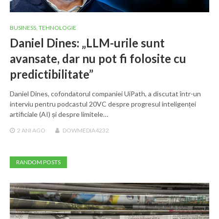
BUSINESS
,
TEHNOLOGIE
Daniel Dines: „LLM-urile sunt
avansate, dar nu pot fi folosite cu
predictibilitate”
Daniel Dines, cofondatorul companiei UiPath, a discutat într-un
interviu pentru podcastul 20VC despre progresul inteligenței
artificiale (AI) și despre limitele…
2 ANI
AGO
DOWMEDIA4232
RANDOM POSTS