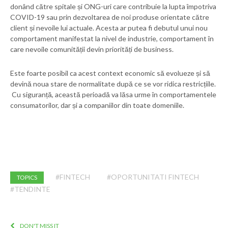
donând către spitale și ONG-uri care contribuie la lupta împotriva
COVID-19 sau prin dezvoltarea de noi produse orientate către
client și nevoile lui actuale. Acesta ar putea fi debutul unui nou
comportament manifestat la nivel de industrie, comportament în
care nevoile comunității devin priorități de business.
Este foarte posibil ca acest context economic să evolueze și să
devină noua stare de normalitate după ce se vor ridica restricțiile.
Cu siguranță, această perioadă va lăsa urme în comportamentele
consumatorilor, dar și a companiilor din toate domeniile.
#FINTECH
#OPORTUNITATI FINTECH
TOPICS
#TENDINTE
DON'T MISS IT