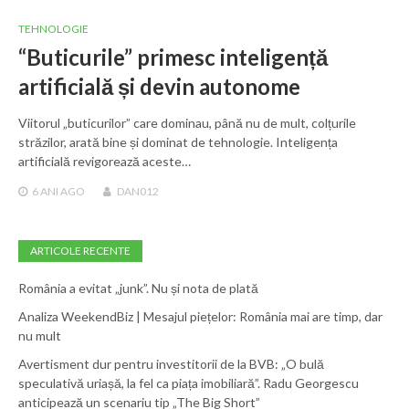
TEHNOLOGIE
“Buticurile” primesc inteligență
artificială și devin autonome
Viitorul „buticurilor” care dominau, până nu de mult, colțurile
străzilor, arată bine și dominat de tehnologie. Inteligența
artificială revigorează aceste…
6 ANI
AGO
DAN012
ARTICOLE RECENTE
România a evitat „junk”. Nu și nota de plată
Analiza WeekendBiz | Mesajul piețelor: România mai are timp, dar
nu mult
Avertisment dur pentru investitorii de la BVB: „O bulă
speculativă uriașă, la fel ca piața imobiliară”. Radu Georgescu
anticipează un scenariu tip „The Big Short”