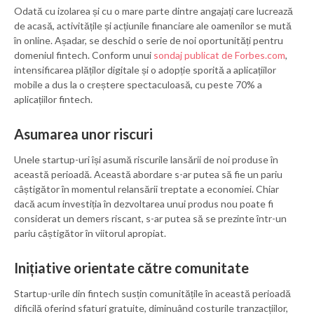
Odată cu izolarea și cu o mare parte dintre angajați care lucrează
de acasă, activitățile și acțiunile financiare ale oamenilor se mută
în online. Așadar, se deschid o serie de noi oportunități pentru
domeniul fintech. Conform unui
sondaj publicat de Forbes.com
,
intensificarea plăților digitale și o adopție sporită a aplicațiilor
mobile a dus la o creștere spectaculoasă, cu peste 70% a
aplicațiilor fintech.
Asumarea unor riscuri
Unele startup-uri își asumă riscurile lansării de noi produse în
această perioadă. Această abordare s-ar putea să fie un pariu
câștigător în momentul relansării treptate a economiei. Chiar
dacă acum investiția în dezvoltarea unui produs nou poate fi
considerat un demers riscant, s-ar putea să se prezinte într-un
pariu câștigător în viitorul apropiat.
Inițiative orientate către comunitate
Startup-urile din fintech susțin comunitățile în această perioadă
dificilă oferind sfaturi gratuite, diminuând costurile tranzacțiilor,