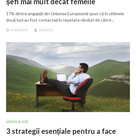
șefi mai mult decât femeile
17% dintre angajații din Uniunea Europeană spun că în ultimele
două luni au fost contactați în repetate rânduri de către…
6 ANI
AGO
DAN012
VIATA LA JOB
3 strategii esențiale pentru a face