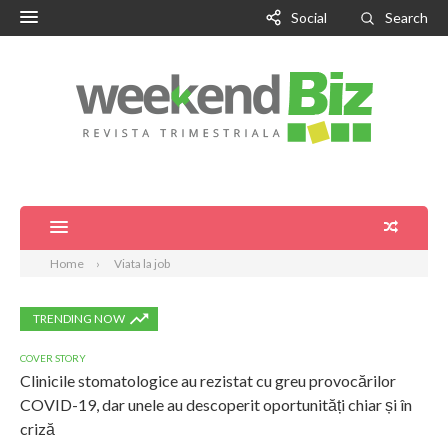
Social
Search
Home
Viata la job
TRENDING NOW
COVER STORY
Clinicile stomatologice au rezistat cu greu provocărilor
COVID-19, dar unele au descoperit oportunități chiar și în
criză