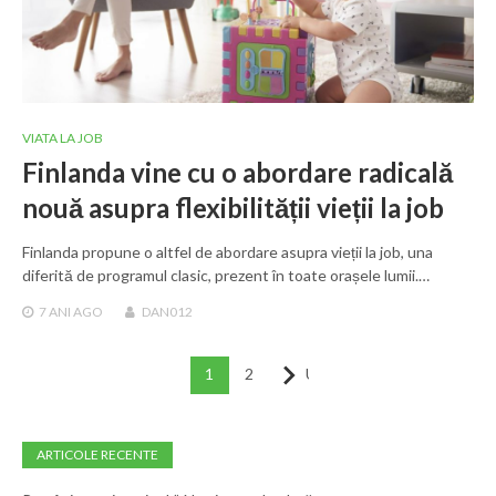
VIATA LA JOB
Finlanda vine cu o abordare radicală
nouă asupra flexibilității vieții la job
Finlanda propune o altfel de abordare asupra vieții la job, una
diferită de programul clasic, prezent în toate orașele lumii.…
7 ANI
AGO
DAN012
Paginație
1
2
Următor
articole
ARTICOLE RECENTE