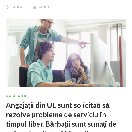
6 ANI
AGO
DAN012
VIATA LA JOB
Angajații din UE sunt solicitați să
rezolve probleme de serviciu în
timpul liber. Bărbații sunt sunați de