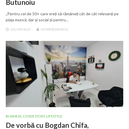
Butunoiu
„Pentru cei de 50+ care vreți să rămâneți cât de cât relevanți pe
piața muncii, dar și social și pentru…
10 LUNI
AGO
DOWMEDIA4232
BUSINESS
,
COVER STORY
,
LIFESTYLE
De vorbă cu Bogdan Chifa,