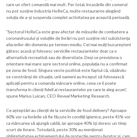
care un sfert comandă mai mult. Per total, încasările din comenzi
nu pot susține industria HoReCa, multe restaurante alegând
soluția de a-și suspenda complet activitatea pe această perioadă.
”Sectorul HoReCa este grav afectat de măsurile de combatere a
coronavirusului și soluțiile de livrări nu pot susține nici subzistența
afacerilor din domeniu pe termen mediu. Cei mai mulți bucureșteni
gătesc acasă și folosesc serviciile restaurantelor doar ca o
alternativă recreativă sau de diversitate. Deși se previziona o
orientare mai mare spre sectorul online, populația nu a confirmat
pe zona de food. Singura veste pozitivă este faptul că, văzându-
se constrânși de situație, unii oameni au început să folosească
aplicații pentru a comanda mâncare online, ceea ce îi poate
transforma în clienți fideli ai restaurantelor pe care le aleg acum”,
spune Marius Luican, CEO Reveal Marketing Research.
Ce așteptări au clienții de la serviciile de food delivery? Aproape
60% vor ca livrările să fie făcute în condiții igienice, peste 45% vor
ca mâncarea să ajungă caldă, iar aproape 40% își doresc un timp
scurt de livrare. Totodată, peste 30% au menționat
obligativitatea echipamentului de protecție pentru livrator și, cam