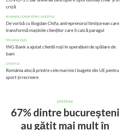
criză
BUSINESS
,
COVER STORY
,
LIFESTYLE
De vorbă cu Bogdan Chifa, antreprenorul timișorean care
transformă mașinile clienților care îi calcă paragul
TITLURILE ZILEI
ING Bank a ajutat clienții ruși în operațiuni de spălare de
bani
LIFESTYLE
România alocă printre cele mai mici bugete din UE pentru
sport și recreere
LIFESTYLE
67% dintre bucureșteni
au gătit mai mult în