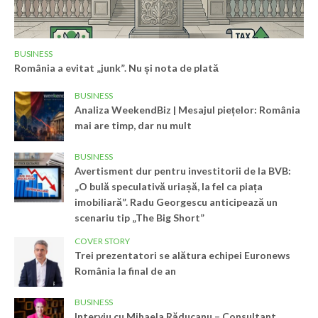
BUSINESS
România a evitat „junk”. Nu și nota de plată
BUSINESS
Analiza WeekendBiz | Mesajul piețelor: România
mai are timp, dar nu mult
BUSINESS
Avertisment dur pentru investitorii de la BVB:
„O bulă speculativă uriașă, la fel ca piața
imobiliară”. Radu Georgescu anticipează un
scenariu tip „The Big Short”
COVER STORY
Trei prezentatori se alătura echipei Euronews
România la final de an
BUSINESS
Interviu cu Mihaela Răducanu – Consultant