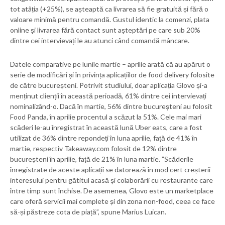
tot atâția (+25%), se așteaptă ca livrarea să fie gratuită și fără o
valoare minimă pentru comandă. Gustul identic la comenzi, plata
online și livrarea fără contact sunt așteptări pe care sub 20%
dintre cei intervievați le au atunci când comandă mâncare.
Datele comparative pe lunile martie – aprilie arată că au apărut o
serie de modificări și în privința aplicațiilor de food delivery folosite
de către bucureșteni. Potrivit studiului, doar aplicația Glovo și-a
menținut clienții în această perioadă, 61% dintre cei intervievați
nominalizând-o. Dacă în martie, 56% dintre bucureșteni au folosit
Food Panda, în aprilie procentul a scăzut la 51%. Cele mai mari
scăderi le-au înregistrat în această lună Uber eats, care a fost
utilizat de 36% dintre repondeți în luna aprilie, față de 41% în
martie, respectiv Takeaway.com folosit de 12% dintre
bucureșteni în aprilie, față de 21% în luna martie. ”Scăderile
înregistrate de aceste aplicații se datorează în mod cert creșterii
interesului pentru gătitul acasă și colaborării cu restaurante care
între timp sunt închise. De asemenea, Glovo este un marketplace
care oferă servicii mai complete și din zona non-food, ceea ce face
să-și păstreze cota de piață”, spune Marius Luican.