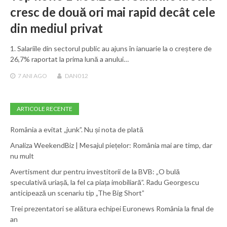
cresc de două ori mai rapid decât cele
din mediul privat
1. Salariile din sectorul public au ajuns în ianuarie la o creștere de
26,7% raportat la prima lună a anului…
7 ANI
AGO
DAN012
ARTICOLE RECENTE
România a evitat „junk”. Nu și nota de plată
Analiza WeekendBiz | Mesajul piețelor: România mai are timp, dar
nu mult
Avertisment dur pentru investitorii de la BVB: „O bulă
speculativă uriașă, la fel ca piața imobiliară”. Radu Georgescu
anticipează un scenariu tip „The Big Short”
Trei prezentatori se alătura echipei Euronews România la final de
an