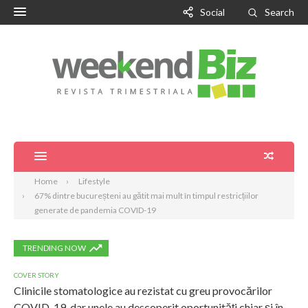
Social
Search
Home
Lifestyle
67% dintre bucureșteni au gătit mai mult în timpul restricțiilor
generate de pandemia COVID-19
TRENDING NOW
COVER STORY
Clinicile stomatologice au rezistat cu greu provocărilor
COVID-19, dar unele au descoperit oportunități chiar și în