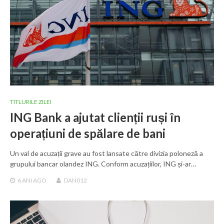
TITLURILE ZILEI
ING Bank a ajutat clienții ruși în
operațiuni de spălare de bani
Un val de acuzații grave au fost lansate către divizia poloneză a
grupului bancar olandez ING. Conform acuzațiilor, ING și-ar…
6 ANI
AGO
DAN012