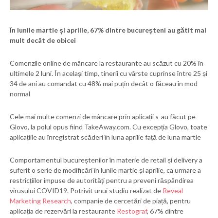
În lunile martie și aprilie, 67% dintre bucureșteni au gătit mai
mult decât de obicei
Comenzile online de mâncare la restaurante au scăzut cu 20% în
ultimele 2 luni. În același timp, tinerii cu vârste cuprinse între 25 și
34 de ani au comandat cu 48% mai puțin decât o făceau în mod
normal
Cele mai multe comenzi de mâncare prin aplicații s-au făcut pe
Glovo, la polul opus fiind TakeAway.com. Cu excepția Glovo, toate
aplicațiile au înregistrat scăderi în luna aprilie față de luna martie
Comportamentul bucureștenilor în materie de retail și delivery a
suferit o serie de modificări în lunile martie și aprilie, ca urmare a
restricțiilor impuse de autorități pentru a preveni răspândirea
virusului COVID19. Potrivit unui studiu realizat de
Reveal
Marketing Research
, companie de cercetări de piață, pentru
aplicația de rezervări la restaurante
Restograf
, 67% dintre