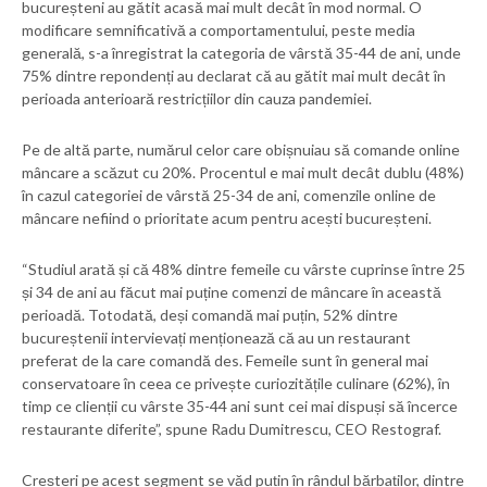
bucureșteni au gătit acasă mai mult decât în mod normal. O
modificare semnificativă a comportamentului, peste media
generală, s-a înregistrat la categoria de vârstă 35-44 de ani, unde
75% dintre repondenți au declarat că au gătit mai mult decât în
perioada anterioară restricțiilor din cauza pandemiei.
Pe de altă parte, numărul celor care obișnuiau să comande online
mâncare a scăzut cu 20%. Procentul e mai mult decât dublu (48%)
în cazul categoriei de vârstă 25-34 de ani, comenzile online de
mâncare nefiind o prioritate acum pentru acești bucureșteni.
“Studiul arată și că 48% dintre femeile cu vârste cuprinse între 25
și 34 de ani au făcut mai puține comenzi de mâncare în această
perioadă. Totodată, deși comandă mai puțin, 52% dintre
bucureștenii intervievați menționează că au un restaurant
preferat de la care comandă des. Femeile sunt în general mai
conservatoare în ceea ce privește curiozitățile culinare (62%), în
timp ce clienții cu vârste 35-44 ani sunt cei mai dispuși să încerce
restaurante diferite”, spune Radu Dumitrescu, CEO Restograf.
Creșteri pe acest segment se văd puțin în rândul bărbaților, dintre