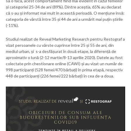
să o facă, acest comportament fiind mai evident în cazul femeilor
și categoriei 25-34 de ani (89%). Dintre aceștia, 65% au declarat
că s-au și informat mai mult în această perioadă. O mențiune însă:
categoria de vârstă între 35 și 44 de ani a urmărit mai puțin știrile
(-11%).
Studiul realizat de Reveal Marketing Research pentru Restograf a
vizat persoanele cu vârste cuprinse între 25 și 55 de ani, din
mediul urban, și s-a desfășurat în două etape, la diferență de
aproximativ o lună (2-12 martie/8-13 aprilie 2020). Datele au fost
colectate prin chestionare online (CAWI) și au vizat un număr de
998 participanți (528 femei/470 bărbați) în prima etapă, respectiv
448 de participanți (226 femei/222 bărbați) în cea de-a doua.