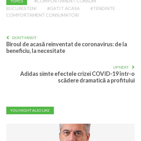
#COMPORTAMENT CONSUM
TOPICS
BUCURESTENI
#GATIT ACASA
#TENDINTE
COMPORTAMENT CONSUMATORI
DON'T MISS IT
Biroul de acasă reinventat de coronavirus: de la
beneficiu, la necesitate
UP NEXT
Adidas simte efectele crizei COVID-19 într-o
scădere dramatică a profitului
YOU MIGHT ALSO LIKE