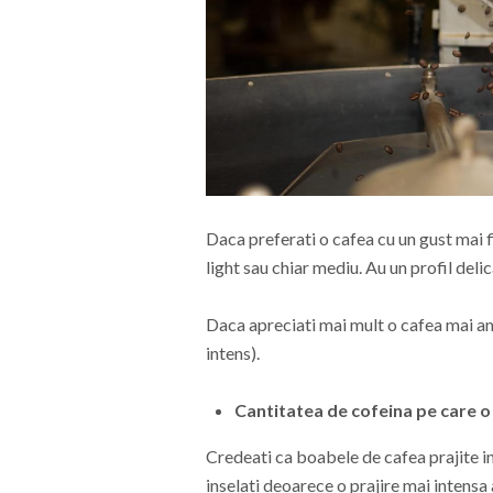
Daca preferati o cafea cu un gust mai f
light sau chiar mediu. Au un profil deli
Daca apreciati mai mult o cafea mai am
intens).
Cantitatea de cofeina pe care o 
Credeati ca boabele de cafea prajite in
inselati deoarece o prajire mai intens