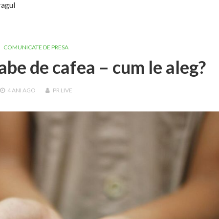
ragul
COMUNICATE DE PRESA
abe de cafea – cum le aleg?
4 ANI
AGO
PR LIVE