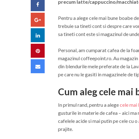
precum latte/cappuccino/macchiat
Facebook
Pentru a alege cele mai bune boabe de 
Google+
trebuie sa tineti cont si despre care v
sa tineti cont este si magazinul de und
LinkedIn
Personal, am cumparat cafea de la foar
Pinterest
magazinul coffeepoint.ro. Au magazin on
Email
din blendurile mele preferate de la La
pe care nu le gasiti in magazinele de t
Cum aleg cele mai 
In primul rand, pentru a alege
cele mai
gusturile in materie de cafea – aici ma
cafelele acide si mai putin pe cele cu o
prajite.