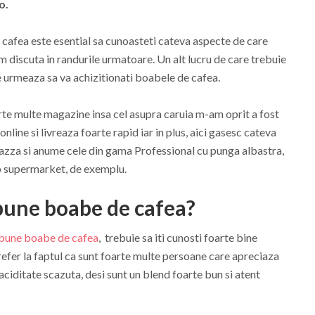
o.
cafea este esential sa cunoasteti cateva aspecte de care
om discuta in randurile urmatoare. Un alt lucru de care trebuie
e urmeaza sa va achizitionati boabele de cafea.
te multe magazine insa cel asupra caruia m-am oprit a fost
line si livreaza foarte rapid iar in plus, aici gasesc cateva
vazza si anume cele din gama Professional cu punga albastra,
ip supermarket, de exemplu.
bune boabe de cafea?
 bune boabe de cafea
, trebuie sa iti cunosti foarte bine
 refer la faptul ca sunt foarte multe persoane care apreciaza
 aciditate scazuta, desi sunt un blend foarte bun si atent