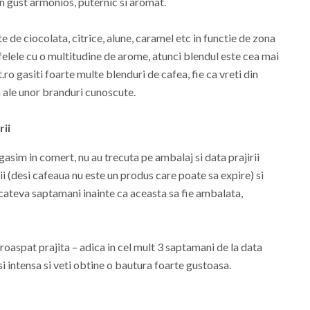
 un gust armonios, puternic si aromat.
 de ciocolata, citrice, alune, caramel etc in functie de zona
felele cu o multitudine de arome, atunci blendul este cea mai
ro gasiti foarte multe blenduri de cafea, fie ca vreti din
ale unor branduri cunoscute.
rii
gasim in comert, nu au trecuta pe ambalaj si data prajirii
i (desi cafeaua nu este un produs care poate sa expire) si
 cateva saptamani inainte ca aceasta sa fie ambalata,
oaspat prajita – adica in cel mult 3 saptamani de la data
 si intensa si veti obtine o bautura foarte gustoasa.