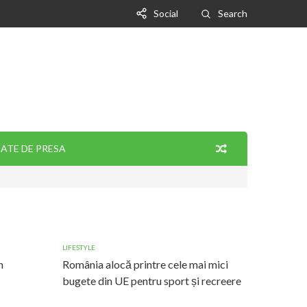
Social
Search
ATE DE PRESA
LIFESTYLE
n
România alocă printre cele mai mici
bugete din UE pentru sport și recreere