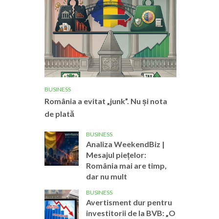
BUSINESS
România a evitat „junk”. Nu și nota
de plată
BUSINESS
Analiza WeekendBiz |
Mesajul piețelor:
România mai are timp,
dar nu mult
BUSINESS
Avertisment dur pentru
investitorii de la BVB: „O