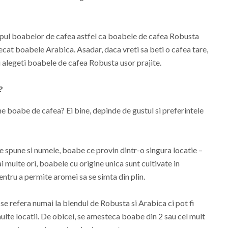
tipul boabelor de cafea astfel ca boabele de cafea Robusta
ecat boabele Arabica. Asadar, daca vreti sa beti o cafea tare,
i alegeti boabele de cafea Robusta usor prajite.
?
e boabe de cafea? Ei bine, depinde de gustul si preferintele
e spune si numele, boabe ce provin dintr-o singura locatie –
i multe ori, boabele cu origine unica sunt cultivate in
pentru a permite aromei sa se simta din plin.
e refera numai la blendul de Robusta si Arabica ci pot fi
te locatii. De obicei, se amesteca boabe din 2 sau cel mult