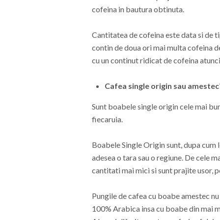
cofeina in bautura obtinuta.
Cantitatea de cofeina este data si de 
contin de doua ori mai multa cofeina d
cu un continut ridicat de cofeina atunc
Cafea single origin sau amestec
Sunt boabele single origin cele mai bun
fiecaruia.
Boabele Single Origin sunt, dupa cum l
adesea o tara sau o regiune. De cele ma
cantitati mai mici si sunt prajite usor, 
Pungile de cafea cu boabe amestec nu s
100% Arabica insa cu boabe din mai mul