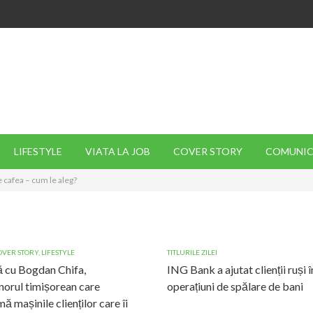
LIFESTYLE
VIATA LA JOB
COVER STORY
COMUNIC
 cafea – cum le aleg?
OVER STORY
,
LIFESTYLE
TITLURILE ZILEI
 cu Bogdan Chifa,
ING Bank a ajutat clienții ruși î
norul timișorean care
operațiuni de spălare de bani
ă mașinile clienților care îi