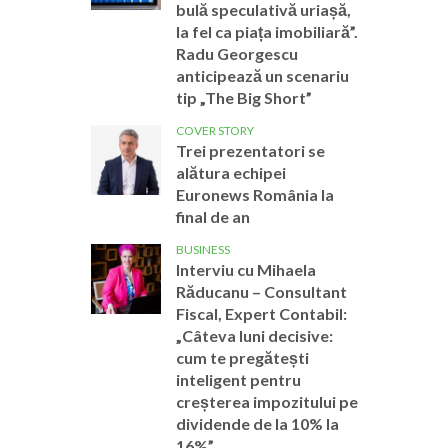
bulă speculativă uriașă,
la fel ca piața imobiliară”.
Radu Georgescu
anticipează un scenariu
tip „The Big Short”
COVER STORY
Trei prezentatori se
alătura echipei
Euronews România la
final de an
BUSINESS
Interviu cu Mihaela
Răducanu – Consultant
Fiscal, Expert Contabil:
„Câteva luni decisive:
cum te pregătești
inteligent pentru
creșterea impozitului pe
dividende de la 10% la
16%”