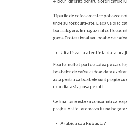
4 locuri diferite pentru a oferi cafelei
Tipurile de cafea amestec pot avea note
unde au fost cultivate. Daca va plac ca
buna alegere. In magazinul coffeepoint.
gama Professional sau boabe de cafea 
Uitati-va cu atentie la data praji
Foarte multe tipuri de cafea pe care le 
boabelor de cafea ci doar data expirari
asta pentru ca boabele sunt prajite cu
expediata si ajunsa pe raft.
Cel mai bine este sa consumati cafea pr
prajirii. Astfel, aroma va fi una bogata
Arabica sau Robusta?