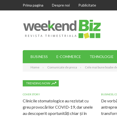
Prima pagina
Despre noi
Publicitate
BUSINESS
E-COMMERCE
TEHNOLOGIE
Home
Comunicate de presa
Cele mai bune boabe de
TRENDING NOW
COVER STORY
BUSINESS
,
C
Clinicile stomatologice au rezistat cu
De vorbă
greu provocărilor COVID-19, dar unele
antrepre
au descoperit oportunități chiar și în
transform