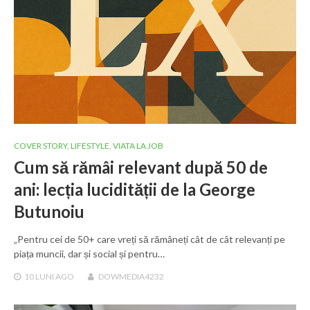
COVER STORY
,
LIFESTYLE
,
VIATA LA JOB
Cum să rămâi relevant după 50 de
ani: lecția lucidității de la George
Butunoiu
„Pentru cei de 50+ care vreți să rămâneți cât de cât relevanți pe
piața muncii, dar și social și pentru…
10 LUNI
AGO
DOWMEDIA4232