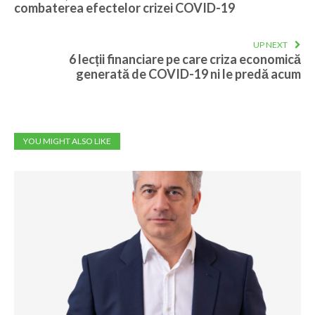
combaterea efectelor crizei COVID-19
UP NEXT
6 lecții financiare pe care criza economică
generată de COVID-19 ni le predă acum
YOU MIGHT ALSO LIKE