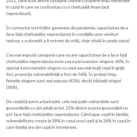
2012, când 40% dintre cetățenii Uniunii Europene erau vulnerabili
în cazul în care se confruntau cu o cheltuială financiară
neprevăzută.
În contextul restricțiilor generate de pandemie, capacitatea de a
face față cheltuielilor neprevăzute în condițiile unor venituri
reduse, s-a dovedit a fi extrem de utilă, chiar vitală în unele cazuri.
Cea mai expusă categorie care nu are capacitatea de a face față
cheltuielilor neprevăzute este cea a persoanelor singure, 40%, în
special a persoanelor singure cu unul sau mai mulți copii în grijă.
Aici, proporția vulnerabilității a fost de 56%. În același timp,
femeile singure sunt mai expuse (43%), decât bărbații singuri
(36%).
De cealaltă parte a baricadei, cele mai puțin vulnerabile sunt
gospodăriile cu doi adulți activi. 25% dintre aceste gospodării nu
pot face față cheltuielilor neprevăzute. Când apar copiii în familie,
vulnerabilitate crește la 28% în cazul unui copil și la 26% în cazul în
care familia are doi copii în întreținere.