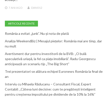
7 ANI
AGO
DAN012
ARTICOLE RECENTE
România a evitat „junk”. Nu și nota de plată
Analiza WeekendBiz | Mesajul piețelor: România mai are timp, dar
nu mult
Avertisment dur pentru investitorii de la BVB: „O bulă
speculativă uriașă, la fel ca piața imobiliară”. Radu Georgescu
anticipează un scenariu tip „The Big Short”
Trei prezentatori se alătura echipei Euronews România la final de
an
Interviu cu Mihaela Răducanu – Consultant Fiscal, Expert
Contabil: „Câteva luni decisive: cum te pregătești inteligent
pentru creșterea impozitului pe dividende de la 10% la 16%”