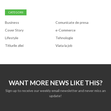
CATEGORII
Business
Comunicate de presa
Cover Story
e-Commerce
Lifestyle
Tehnologie
Titlurile zilei
Viata la job
WANT MORE NEWS LIKE THIS?
Sign up to receive our weekly email newsletter and never miss an
update!