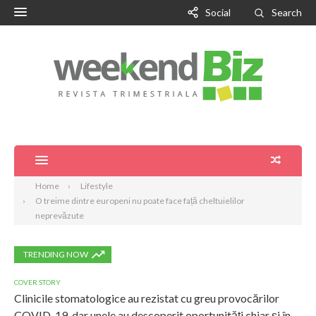
Social
Search
Home
Lifestyle
O treime dintre europeni nu poate face față cheltuielilor
neprevăzute
TRENDING NOW
COVER STORY
Clinicile stomatologice au rezistat cu greu provocărilor
COVID-19, dar unele au descoperit oportunități chiar și în