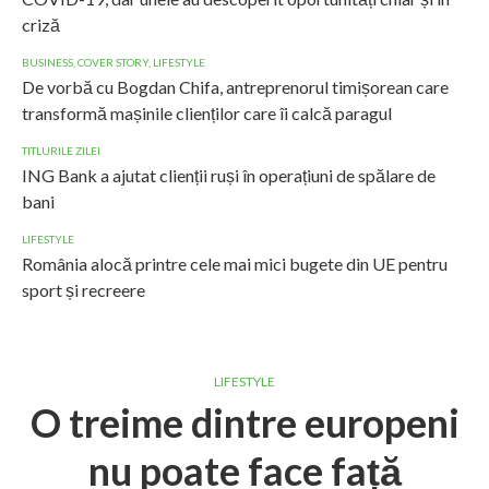
criză
BUSINESS
,
COVER STORY
,
LIFESTYLE
De vorbă cu Bogdan Chifa, antreprenorul timișorean care
transformă mașinile clienților care îi calcă paragul
TITLURILE ZILEI
ING Bank a ajutat clienții ruși în operațiuni de spălare de
bani
LIFESTYLE
România alocă printre cele mai mici bugete din UE pentru
sport și recreere
LIFESTYLE
O treime dintre europeni
nu poate face față