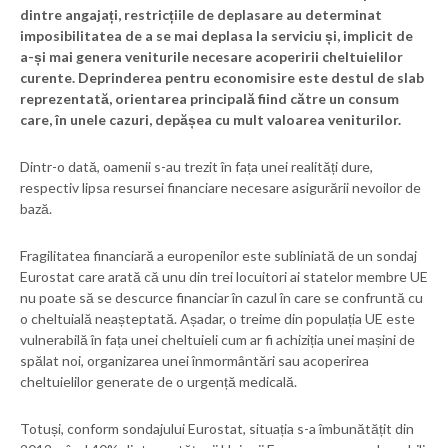
dintre angajați, restricțiile de deplasare au determinat
imposibilitatea de a se mai deplasa la serviciu și, implicit de
a-și mai genera veniturile necesare acoperirii cheltuielilor
curente. Deprinderea pentru economisire este destul de slab
reprezentată, orientarea principală fiind către un consum
care, în unele cazuri, depășea cu mult valoarea veniturilor.
Dintr-o dată, oamenii s-au trezit în fața unei realități dure,
respectiv lipsa resursei financiare necesare asigurării nevoilor de
bază.
Fragilitatea financiară a europenilor este subliniată de un sondaj
Eurostat care arată că unu din trei locuitori ai statelor membre UE
nu poate să se descurce financiar în cazul în care se confruntă cu
o cheltuială neașteptată. Așadar, o treime din populația UE este
vulnerabilă în fața unei cheltuieli cum ar fi achiziția unei mașini de
spălat noi, organizarea unei înmormântări sau acoperirea
cheltuielilor generate de o urgență medicală.
Totuși, conform sondajului Eurostat, situația s-a îmbunătățit din