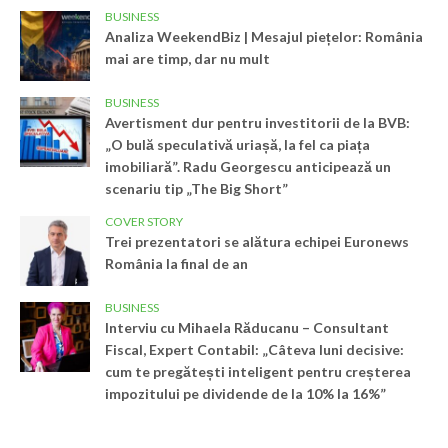
BUSINESS
Analiza WeekendBiz | Mesajul piețelor: România
mai are timp, dar nu mult
BUSINESS
Avertisment dur pentru investitorii de la BVB:
„O bulă speculativă uriașă, la fel ca piața
imobiliară”. Radu Georgescu anticipează un
scenariu tip „The Big Short”
COVER STORY
Trei prezentatori se alătura echipei Euronews
România la final de an
BUSINESS
Interviu cu Mihaela Răducanu – Consultant
Fiscal, Expert Contabil: „Câteva luni decisive:
cum te pregătești inteligent pentru creșterea
impozitului pe dividende de la 10% la 16%”