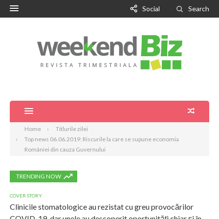
Social
Search
Home
Titlurile zilei
Top news 06.06.2019: Riscurile la care se supune economia
României din cauza Guvernului
TRENDING NOW
COVER STORY
Clinicile stomatologice au rezistat cu greu provocărilor
COVID-19, dar unele au descoperit oportunități chiar și în