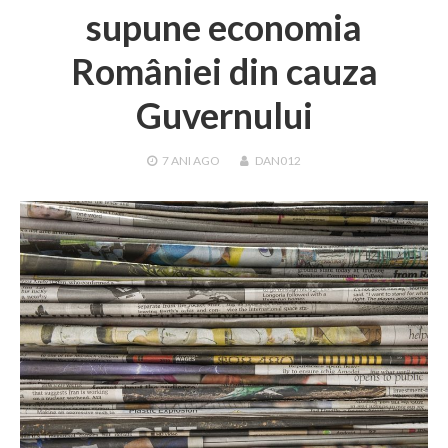
supune economia
României din cauza
Guvernului
7 ANI
AGO
DAN012