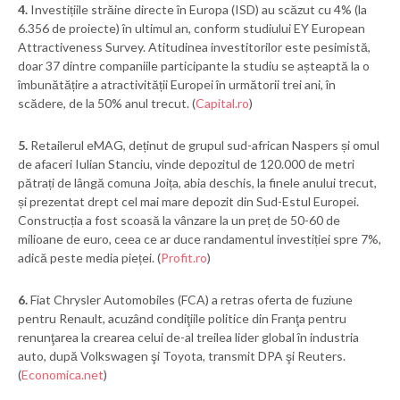
4.
Investițiile străine directe în Europa (ISD) au scăzut cu 4% (la
6.356 de proiecte) în ultimul an, conform studiului EY European
Attractiveness Survey. Atitudinea investitorilor este pesimistă,
doar 37 dintre companiile participante la studiu se așteaptă la o
îmbunătățire a atractivității Europei în următorii trei ani, în
scădere, de la 50% anul trecut. (
Capital.ro
)
5.
Retailerul eMAG, deținut de grupul sud-african Naspers și omul
de afaceri Iulian Stanciu, vinde depozitul de 120.000 de metri
pătrați de lângă comuna Joița, abia deschis, la finele anului trecut,
și prezentat drept cel mai mare depozit din Sud-Estul Europei.
Construcția a fost scoasă la vânzare la un preț de 50-60 de
milioane de euro, ceea ce ar duce randamentul investiției spre 7%,
adică peste media pieței. (
Profit.ro
)
6.
Fiat Chrysler Automobiles (FCA) a retras oferta de fuziune
pentru Renault, acuzând condiţiile politice din Franţa pentru
renunţarea la crearea celui de-al treilea lider global în industria
auto, după Volkswagen şi Toyota, transmit DPA şi Reuters.
(
Economica.net
)