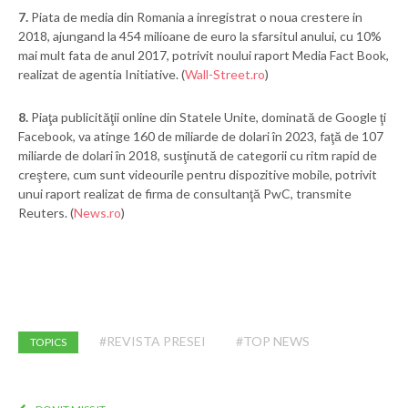
7.
Piata de media din Romania a inregistrat o noua crestere in
2018, ajungand la 454 milioane de euro la sfarsitul anului, cu 10%
mai mult fata de anul 2017, potrivit noului raport Media Fact Book,
realizat de agentia Initiative. (
Wall-Street.ro
)
8.
Piaţa publicităţii online din Statele Unite, dominată de Google ţi
Facebook, va atinge 160 de miliarde de dolari în 2023, faţă de 107
miliarde de dolari în 2018, susţinută de categorii cu ritm rapid de
creştere, cum sunt videourile pentru dispozitive mobile, potrivit
unui raport realizat de firma de consultanţă PwC, transmite
Reuters. (
News.ro
)
#REVISTA PRESEI
#TOP NEWS
TOPICS