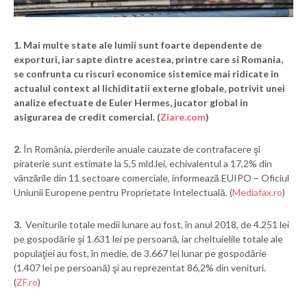
1.
Mai multe state ale lumii sunt foarte dependente de
exporturi, iar sapte dintre acestea, printre care si Romania,
se confrunta cu riscuri economice sistemice mai ridicate in
actualul context al lichiditatii externe globale, potrivit unei
analize efectuate de Euler Hermes, jucator global in
asigurarea de credit comercial. (
Ziare.com
)
2.
În România, pierderile anuale cauzate de contrafacere şi
piraterie sunt estimate la 5,5 mld.lei, echivalentul a 17,2% din
vânzările din 11 sectoare comerciale, informează EUIPO – Oficiul
Uniunii Europene pentru Proprietate Intelectuală. (
Mediafax.ro
)
3.
Veniturile totale medii lunare au fost, în anul 2018, de 4.251 lei
pe gospodărie şi 1.631 lei pe persoană, iar cheltuielile totale ale
populaţiei au fost, în medie, de 3.667 lei lunar pe gospodărie
(1.407 lei pe persoană) şi au reprezentat 86,2% din venituri.
(
ZF.ro
)