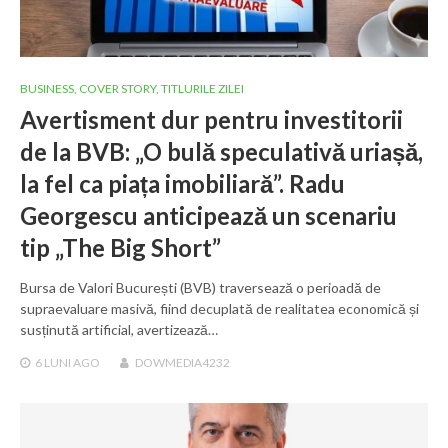
BUSINESS
,
COVER STORY
,
TITLURILE ZILEI
Avertisment dur pentru investitorii
de la BVB: „O bulă speculativă uriașă,
la fel ca piața imobiliară”. Radu
Georgescu anticipează un scenariu
tip „The Big Short”
Bursa de Valori București (BVB) traversează o perioadă de
supraevaluare masivă, fiind decuplată de realitatea economică și
susținută artificial, avertizează…
6 LUNI
AGO
DOWMEDIA4232