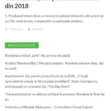
din 2018
1. Produsul Intern Brut a crescut in primul trimestru din acest an
cu 5%, serie bruta, comparativ cu perioada similara…
7 ANI
AGO
DAN012
ARTICOLE RECENTE
România a evitat „junk”. Nu și nota de plată
Analiza WeekendBiz | Mesajul piețelor: România mai are timp, dar
nu mult
Avertisment dur pentru investitorii de la BVB: „O bulă
speculativă uriașă, la fel ca piața imobiliară”. Radu Georgescu
anticipează un scenariu tip „The Big Short”
Trei prezentatori se alătura echipei Euronews România la final de
an
Interviu cu Mihaela Răducanu – Consultant Fiscal, Expert