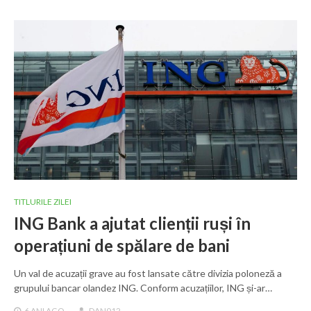
TITLURILE ZILEI
ING Bank a ajutat clienții ruși în
operațiuni de spălare de bani
Un val de acuzații grave au fost lansate către divizia poloneză a
grupului bancar olandez ING. Conform acuzațiilor, ING și-ar…
6 ANI
AGO
DAN012