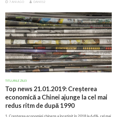
7 ANI
AGO
DAN012
TITLURILE ZILEI
Top news 21.01.2019: Creșterea
economică a Chinei ajunge la cel mai
redus ritm de după 1990
1. Creșterea economiei chineze a încetinit în 2018 la 6,6%, cel mai