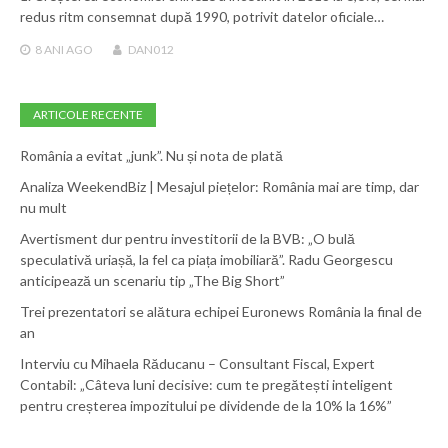
redus ritm consemnat după 1990, potrivit datelor oficiale…
8 ANI
AGO
DAN012
ARTICOLE RECENTE
România a evitat „junk”. Nu și nota de plată
Analiza WeekendBiz | Mesajul piețelor: România mai are timp, dar
nu mult
Avertisment dur pentru investitorii de la BVB: „O bulă
speculativă uriașă, la fel ca piața imobiliară”. Radu Georgescu
anticipează un scenariu tip „The Big Short”
Trei prezentatori se alătura echipei Euronews România la final de
an
Interviu cu Mihaela Răducanu – Consultant Fiscal, Expert
Contabil: „Câteva luni decisive: cum te pregătești inteligent
pentru creșterea impozitului pe dividende de la 10% la 16%”