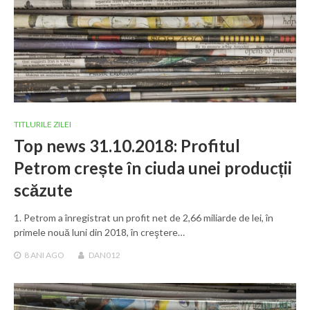
TITLURILE ZILEI
Top news 31.10.2018: Profitul
Petrom crește în ciuda unei producții
scăzute
1. Petrom a înregistrat un profit net de 2,66 miliarde de lei, în
primele nouă luni din 2018, în creştere…
8 ANI
AGO
DAN012