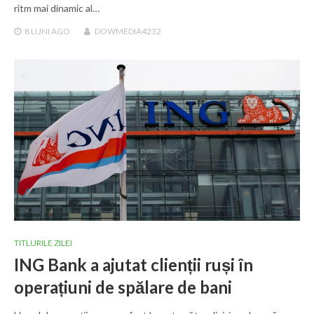
ritm mai dinamic al…
8 LUNI
AGO
DOWMEDIA4232
TITLURILE ZILEI
ING Bank a ajutat clienții ruși în
operațiuni de spălare de bani