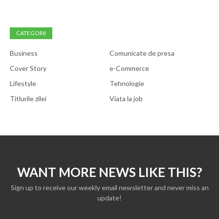
CATEGORII
Business
Comunicate de presa
Cover Story
e-Commerce
Lifestyle
Tehnologie
Titlurile zilei
Viata la job
WANT MORE NEWS LIKE THIS?
Sign up to receive our weekly email newsletter and never miss an
update!