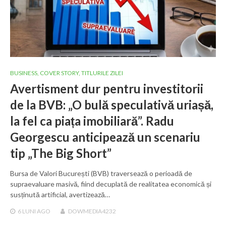
BUSINESS
,
COVER STORY
,
TITLURILE ZILEI
Avertisment dur pentru investitorii
de la BVB: „O bulă speculativă uriașă,
la fel ca piața imobiliară”. Radu
Georgescu anticipează un scenariu
tip „The Big Short”
Bursa de Valori București (BVB) traversează o perioadă de
supraevaluare masivă, fiind decuplată de realitatea economică și
susținută artificial, avertizează…
6 LUNI
AGO
DOWMEDIA4232