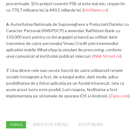
procentuale. Și în prețuri curente PIB-ul este mai mic, respectiv
cu 770,7 milioane lei, la 440,1 miliarde lei. (
HotNews.ro
)
6.
Autoritatea Nationala de Supraveghere a Prelucrarii Datelor cu
Caracter Personal (ANSPDCP) a amendat Raiffeisen Bank cu
150.000 euro pentru ca doi angajati ai bancii au utilizat date
transmise de catre personalul Vreau Credit prin intermediul
aplicatiei mobile WhatsApp la simulari de prescoring, conform
unui comunicat al institutiei publicat miercuri. (
Wall-Street.ro
)
7.
Una dintre cele mai cerute functii de catre utilizatorii retelei
sociale Instagram a fost, de-a lungul anilor, dark mode, adica
posibilitatea de a folosi aplicatia pe un fundal intunecat. Iata ca
acum acest lucru este posibil. Luni noapte, facilitatea a fost
implementata pe sistemele de operare iOS si Android. (
Ziare.com
)
#REVISTA PRESEI
#TOP NEWS
TOPICS