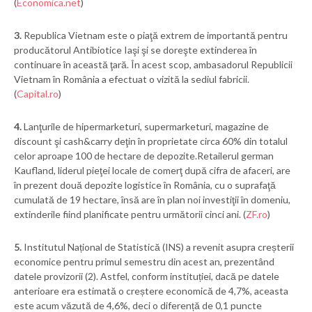
(
Economica.net
)
3.
Republica Vietnam este o piaţă extrem de importantă pentru
producătorul Antibiotice Iaşi şi se doreşte extinderea în
continuare în această ţară. În acest scop, ambasadorul Republicii
Vietnam în România a efectuat o vizită la sediul fabricii.
(
Capital.ro
)
4.
Lanţurile de hipermarketuri, supermarketuri, magazine de
discount şi cash&carry deţin în proprietate circa 60% din totalul
celor aproape 100 de hectare de depozite.Retailerul german
Kaufland, liderul pieţei locale de comerţ după cifra de afaceri, are
în prezent două depozite logistice în România, cu o suprafaţă
cumulată de 19 hectare, însă are în plan noi investiţii în domeniu,
extinderile fiind planificate pentru următorii cinci ani. (
ZF.ro
)
5.
Institutul Național de Statistică (INS) a revenit asupra creșterii
economice pentru primul semestru din acest an, prezentând
datele provizorii (2). Astfel, conform instituției, dacă pe datele
anterioare era estimată o creștere economică de 4,7%, aceasta
este acum văzută de 4,6%, deci o diferență de 0,1 puncte