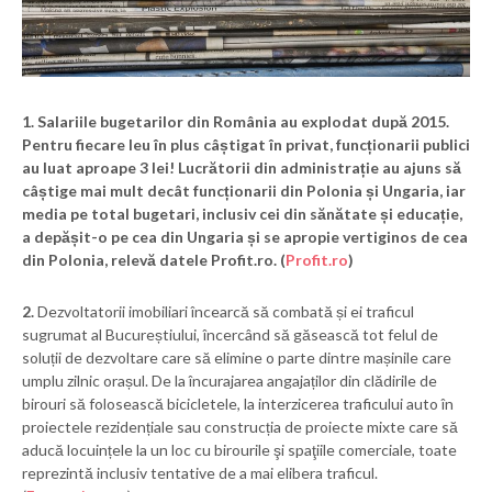
1.
Salariile bugetarilor din România au explodat după 2015.
Pentru fiecare leu în plus câștigat în privat, funcționarii publici
au luat aproape 3 lei! Lucrătorii din administrație au ajuns să
câștige mai mult decât funcționarii din Polonia și Ungaria, iar
media pe total bugetari, inclusiv cei din sănătate și educație,
a depășit-o pe cea din Ungaria și se apropie vertiginos de cea
din Polonia, relevă datele Profit.ro. (
Profit.ro
)
2.
Dezvoltatorii imobiliari încearcă să combată și ei traficul
sugrumat al Bucureștiului, încercând să găsească tot felul de
soluții de dezvoltare care să elimine o parte dintre mașinile care
umplu zilnic orașul. De la încurajarea angajaților din clădirile de
birouri să folosească bicicletele, la interzicerea traficului auto în
proiectele rezidențiale sau construcția de proiecte mixte care să
aducă locuințele la un loc cu birourile şi spaţiile comerciale, toate
reprezintă inclusiv tentative de a mai elibera traficul.