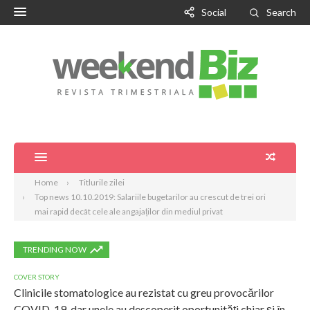
Social
Search
Home
Titlurile zilei
Top news 10.10.2019: Salariile bugetarilor au crescut de trei ori
mai rapid decât cele ale angajaților din mediul privat
TRENDING NOW
COVER STORY
Clinicile stomatologice au rezistat cu greu provocărilor
COVID-19, dar unele au descoperit oportunități chiar și în