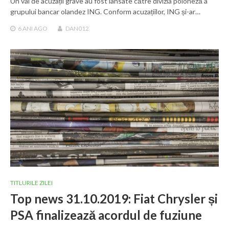
Un val de acuzații grave au fost lansate către divizia poloneză a
grupului bancar olandez ING. Conform acuzațiilor, ING și-ar…
6 ANI
AGO
DAN012
TITLURILE ZILEI
Top news 31.10.2019: Fiat Chrysler și
PSA finalizează acordul de fuziune