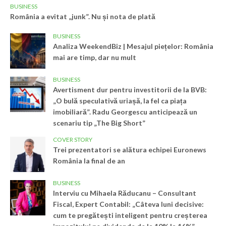
BUSINESS
România a evitat „junk”. Nu și nota de plată
BUSINESS
Analiza WeekendBiz | Mesajul piețelor: România
mai are timp, dar nu mult
BUSINESS
Avertisment dur pentru investitorii de la BVB:
„O bulă speculativă uriașă, la fel ca piața
imobiliară”. Radu Georgescu anticipează un
scenariu tip „The Big Short”
COVER STORY
Trei prezentatori se alătura echipei Euronews
România la final de an
BUSINESS
Interviu cu Mihaela Răducanu – Consultant
Fiscal, Expert Contabil: „Câteva luni decisive:
cum te pregătești inteligent pentru creșterea