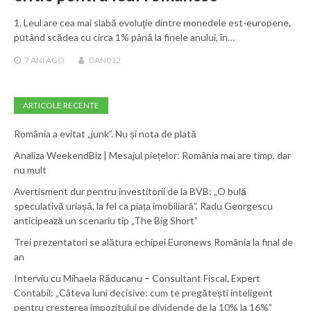
1. Leul are cea mai slabă evoluţie dintre monedele est-europene,
putând scădea cu circa 1% până la finele anului, în…
7 ANI
AGO
DAN012
ARTICOLE RECENTE
România a evitat „junk”. Nu și nota de plată
Analiza WeekendBiz | Mesajul piețelor: România mai are timp, dar
nu mult
Avertisment dur pentru investitorii de la BVB: „O bulă
speculativă uriașă, la fel ca piața imobiliară”. Radu Georgescu
anticipează un scenariu tip „The Big Short”
Trei prezentatori se alătura echipei Euronews România la final de
an
Interviu cu Mihaela Răducanu – Consultant Fiscal, Expert
Contabil: „Câteva luni decisive: cum te pregătești inteligent
pentru creșterea impozitului pe dividende de la 10% la 16%”