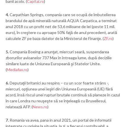
banii acolo. (
Capital.ro
)
4.
Carpathian Springs, compania care se ocupă de îmbutelierea
brandului de apă minerală naturală AQUA Carpatica, a terminat
anul 2018 cu un profit net de 53,6 milioane de lei (peste 11 mil.
euro), în creştere cu aproape 50% faţă de anul precedent, arată
calculele ZF pe baza datelor de la Ministerul de Finanţe. (
ZF.ro
)
5.
Compania Boeing a anunţat, miercuri seară, suspendarea
zborurilor avioanelor 737 Max în întreaga lume, după deciziile
similare luate de Uniunea Europeană şi Statelor Unite.
(
Mediafax.ro
)
6.
Deputaţii britanici au respins – cu un scor foarte strâns -,
miercuri, opţiunea unei ieşiri din Uniunea Europeană (UE) fără
acord, însă riscul unei rupturi brutale continuă să planeze în cazul
în care Londra nu reuşeşte să se înţeleagă cu Bruxellesul,
relatează AFP. (
News.ro
)
7.
Romania va avea, pana in anul 2021, un portal de informatii
integrate cu privire la situatia, la zi, a fiecarui contribuabil, a