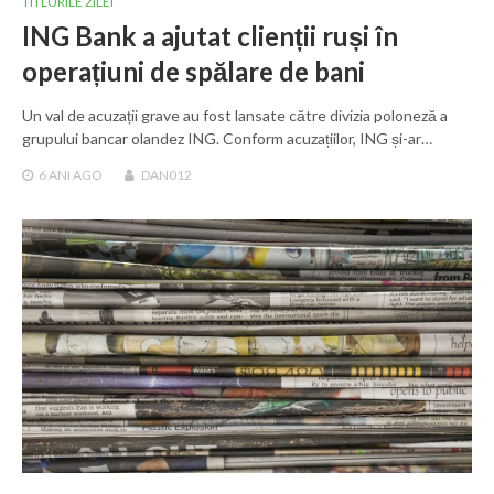
TITLURILE ZILEI
ING Bank a ajutat clienții ruși în
operațiuni de spălare de bani
Un val de acuzații grave au fost lansate către divizia poloneză a
grupului bancar olandez ING. Conform acuzațiilor, ING și-ar…
6 ANI
AGO
DAN012