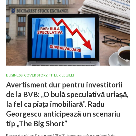
BUSINESS
,
COVER STORY
,
TITLURILE ZILEI
Avertisment dur pentru investitorii
de la BVB: „O bulă speculativă uriașă,
la fel ca piața imobiliară”. Radu
Georgescu anticipează un scenariu
tip „The Big Short”
Bursa de Valori București (BVB) traversează o perioadă de