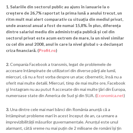
1.
Salariile din sectorul public au ajuns în ianuarie la o
creștere de 26,7% raportat la prima lună a anului trecut, un
ritm mult mai alert comparativ cu situația din mediul privat,
unde avansul anual a fost de numai 15,8%. În plus, diferența
dintre salariul mediu din administrația publică și cel din
sectorul privat este acum extrem de mare, la un nivel similar
cu cel din anul 2008, anul în care la nivel global s-a declanșat
criza financiară. (
Profit.ro
)
2.
Compania Facebook a transmis, legat de problemele de
accesare întâmpinate de utilizatori din diverse părţi ale lumii,
miercuri, că nu a fost vorba despre un atac cibernetic, însă nu a
oferit mai multe detalii. Miercuri, timp de mai multe ore, Facebook
şi Instagram nu au putut fi accesate din mai multe ţări din Europa,
numeroase state din America de Sud şi din SUA. (
Economica.net
)
3.
Una dintre cele mai mari bănci din România anunță că a
întâmpinat probleme mari în acest început de an, ca urmare a
imprevizibilității măsurilor guvernamentale. Anunțul este unul
alarmant, câtă vreme nu mai puțin de 2 milioane de români își țin