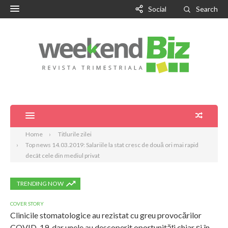
Social
Search
Home
Titlurile zilei
Top news 14.03.2019: Salariile la stat cresc de două ori mai rapid
decât cele din mediul privat
TRENDING NOW
COVER STORY
Clinicile stomatologice au rezistat cu greu provocărilor
COVID-19, dar unele au descoperit oportunități chiar și în