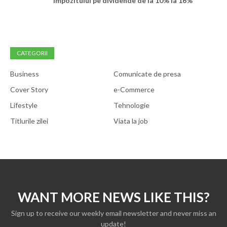
impozitului pe dividende de la 10% la 16%”
CATEGORII
Business
Comunicate de presa
Cover Story
e-Commerce
Lifestyle
Tehnologie
Titlurile zilei
Viata la job
WANT MORE NEWS LIKE THIS?
Sign up to receive our weekly email newsletter and never miss an
update!