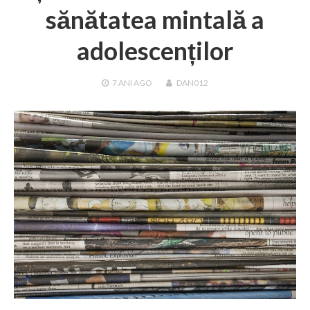
sănătatea mintală a
adolescenților
7 ANI
AGO
DAN012