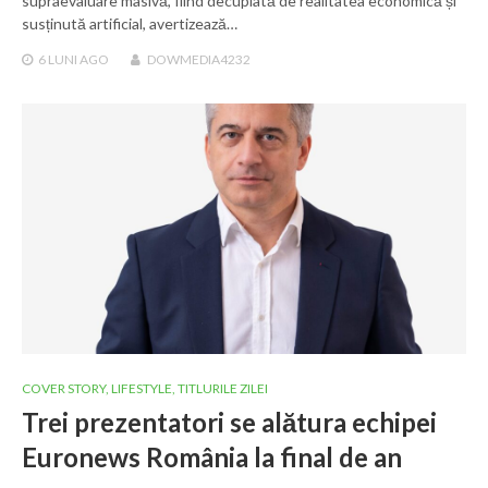
supraevaluare masivă, fiind decuplată de realitatea economică și
susținută artificial, avertizează…
6 LUNI
AGO
DOWMEDIA4232
COVER STORY
,
LIFESTYLE
,
TITLURILE ZILEI
Trei prezentatori se alătura echipei
Euronews România la final de an