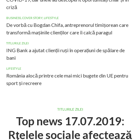
criză
BUSINESS
,
COVER STORY
,
LIFESTYLE
De vorbă cu Bogdan Chifa, antreprenorul timișorean care
transformă mașinile clienților care îi calcă paragul
TITLURILE ZILEI
ING Bank a ajutat clienții ruși în operațiuni de spălare de
bani
LIFESTYLE
România alocă printre cele mai mici bugete din UE pentru
sport și recreere
TITLURILE ZILEI
Top news 17.07.2019:
Rțelele sociale afectează