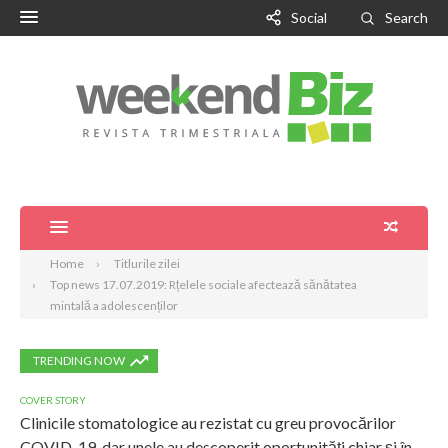
Social
Search
Home
Titlurile zilei
Top news 17.07.2019: Rțelele sociale afectează sănătatea
mintală a adolescenților
TRENDING NOW
COVER STORY
Clinicile stomatologice au rezistat cu greu provocărilor
COVID-19, dar unele au descoperit oportunități chiar și în