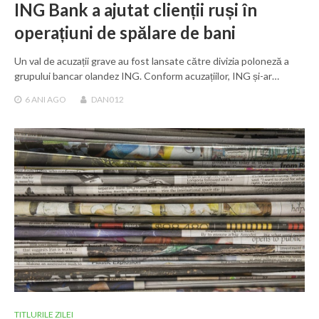
ING Bank a ajutat clienții ruși în
operațiuni de spălare de bani
Un val de acuzații grave au fost lansate către divizia poloneză a
grupului bancar olandez ING. Conform acuzațiilor, ING și-ar…
6 ANI
AGO
DAN012
TITLURILE ZILEI