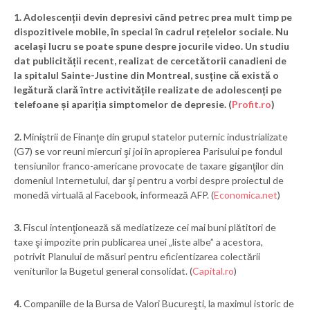
1.
Adolescenții devin depresivi când petrec prea mult timp pe
dispozitivele mobile, în special în cadrul rețelelor sociale. Nu
același lucru se poate spune despre jocurile video. Un studiu
dat publicității recent, realizat de cercetătorii canadieni de
la spitalul Sainte-Justine din Montreal, susține că există o
legătură clară între activitățile realizate de adolescenți pe
telefoane și apariția simptomelor de depresie. (
Profit.ro
)
2.
Miniştrii de Finanţe din grupul statelor puternic industrializate
(G7) se vor reuni miercuri şi joi în apropierea Parisului pe fondul
tensiunilor franco-americane provocate de taxare giganţilor din
domeniul Internetului, dar şi pentru a vorbi despre proiectul de
monedă virtuală al Facebook, informează AFP. (
Economica.net
)
3.
Fiscul intenţionează să mediatizeze cei mai buni plătitori de
taxe şi impozite prin publicarea unei „liste albe” a acestora,
potrivit Planului de măsuri pentru eficientizarea colectării
veniturilor la Bugetul general consolidat. (
Capital.ro
)
4.
Companiile de la Bursa de Valori Bucureşti, la maximul istoric de