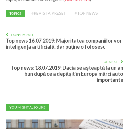
#REVISTA PRESEI
#TOP NEWS
TOPICS
DON'T MISS IT
Top news 16.07.2019: Majoritatea companiilor vor
inteligența artificială, dar puține o folosesc
UP NEXT
Top news: 18.07.2019: Dacia se așteaptă la un an
bun după ce a depășit în Europa mărci auto
importante
YOU MIGHT ALSO LIKE