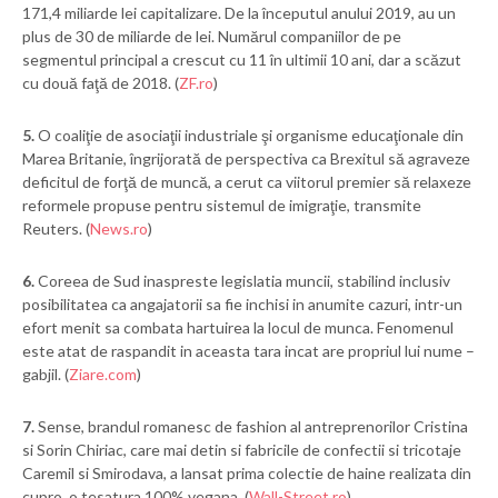
171,4 miliarde lei capitalizare. De la începutul anului 2019, au un
plus de 30 de miliarde de lei. Numărul companiilor de pe
segmentul principal a crescut cu 11 în ultimii 10 ani, dar a scăzut
cu două faţă de 2018. (
ZF.ro
)
5.
O coaliţie de asociaţii industriale şi organisme educaţionale din
Marea Britanie, îngrijorată de perspectiva ca Brexitul să agraveze
deficitul de forţă de muncă, a cerut ca viitorul premier să relaxeze
reformele propuse pentru sistemul de imigraţie, transmite
Reuters. (
News.ro
)
6.
Coreea de Sud inaspreste legislatia muncii, stabilind inclusiv
posibilitatea ca angajatorii sa fie inchisi in anumite cazuri, intr-un
efort menit sa combata hartuirea la locul de munca. Fenomenul
este atat de raspandit in aceasta tara incat are propriul lui nume –
gabjil. (
Ziare.com
)
7.
Sense, brandul romanesc de fashion al antreprenorilor Cristina
si Sorin Chiriac, care mai detin si fabricile de confectii si tricotaje
Caremil si Smirodava, a lansat prima colectie de haine realizata din
cupro, o tesatura 100% vegana. (
Wall-Street.ro
)