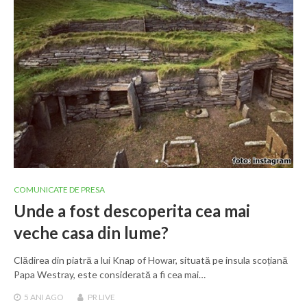
COMUNICATE DE PRESA
Unde a fost descoperita cea mai
veche casa din lume?
Clădirea din piatră a lui Knap of Howar, situată pe insula scoțiană
Papa Westray, este considerată a fi cea mai…
5 ANI
AGO
PR LIVE