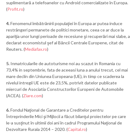
suplimentară a telefoanelor cu Android comercializate în Europa.
(
Profit.ro
)
4.
Fenomenul îmbătrânirii populaţiei în Europa ar putea induce
restrângeri permanete de politici monetare, ceea ce ar duce la
apariţia unor lungi perioade de recesiune şi recuperări mai slabe, a
declarat economistul şef al Băncii Centrale Europene, citat de
Reuters. (
Mediafax.ro
)
5.
Inmatricularile de autoturisme noi au scazut in Romania cu
73,4% in septembrie, fata de aceeasi luna a anului trecut, cel mai
mare declin din Uniunea Europeana (UE), in timp ce scaderea la
nivelul intregii UE este de 23,5%, potrivit datelor publicate
miercuri de Asociatia Constructorilor Europeni de Automobile
(ACEA). (
Ziare.com
)
6.
Fondul Naţional de Garantare a Creditelor pentru
Întreprinderile Mici şi Mijlocii a făcut bilanţul proiectelor pe care
le-a susţinut în ultimii doi ani în cadrul Programului Naţional de
Dezvoltare Rurala 2014 – 2020. (
Capital.ro
)