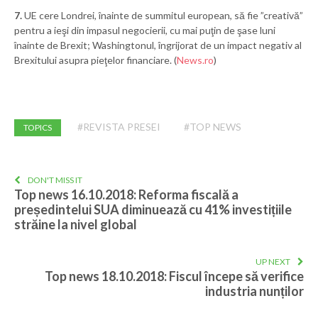
7.
UE cere Londrei, înainte de summitul european, să fie ”creativă”
pentru a ieşi din impasul negocierii, cu mai puţin de şase luni
înainte de Brexit; Washingtonul, îngrijorat de un impact negativ al
Brexitului asupra pieţelor financiare. (
News.ro
)
#REVISTA PRESEI
#TOP NEWS
TOPICS
DON'T MISS IT
Top news 16.10.2018: Reforma fiscală a
președintelui SUA diminuează cu 41% investițiile
străine la nivel global
UP NEXT
Top news 18.10.2018: Fiscul începe să verifice
industria nunților