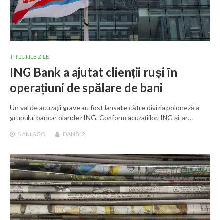
TITLURILE ZILEI
ING Bank a ajutat clienții ruși în
operațiuni de spălare de bani
Un val de acuzații grave au fost lansate către divizia poloneză a
grupului bancar olandez ING. Conform acuzațiilor, ING și-ar…
6 ANI
AGO
DAN012