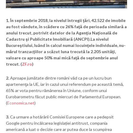
1.
În septembrie 2018, la nivelul întregii ţări, 42.522 de imobile
au fost vândute, în scădere cu 26% faţă de perioada similară a
anului trecut, potrivit datelor de la Agenţia Naţională de
Cadastru şi Publicitate Imobiliară (ANCPI).La nivelul
Bucureş­tiu­lui, luând în calcul numai lo­cuinţele indivi­dua­le, nu­
mă­rul tranzacţiilor a scăzut luna trecută la 2.205 uni­tăţi,
valoare cu aproape 50% mai mică faţă de septembrie anul
trecut. (
ZF.ro
)
2.
Aproape jumătate dintre români văd ca pe un lucru bun
apartenenţa la UE, iar în cazul unui referendum pe această temă,
65% ar vota pentru rămânerea în Uniune, conform unui
Eurobarometru făcut public miercuri de Parlamentul European.
(
Economica.net
)
3.
Ca urmare a hotărârii Comisiei Europene care a pedepsit
Google pentru încălcarea legislației antitrust, compania
americană a luat o decizie care ar putea duce la scumpirea