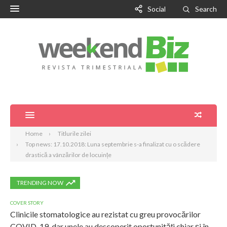
Social
Search
Home
Titlurile zilei
Top news: 17.10.2018: Luna septembrie s-a finalizat cu o scădere
drastică a vânzărilor de locuințe
TRENDING NOW
COVER STORY
Clinicile stomatologice au rezistat cu greu provocărilor
COVID-19, dar unele au descoperit oportunități chiar și în