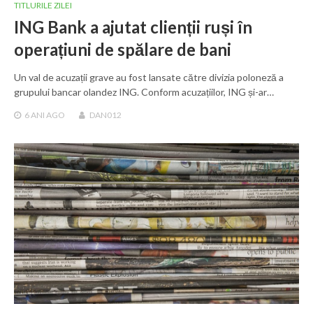
TITLURILE ZILEI
ING Bank a ajutat clienții ruși în
operațiuni de spălare de bani
Un val de acuzații grave au fost lansate către divizia poloneză a
grupului bancar olandez ING. Conform acuzațiilor, ING și-ar…
6 ANI
AGO
DAN012