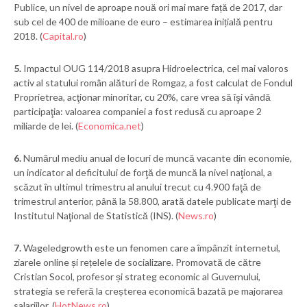
Publice, un nivel de aproape nouă ori mai mare față de 2017, dar
sub cel de 400 de milioane de euro – estimarea inițială pentru
2018. (
Capital.ro
)
5.
Impactul OUG 114/2018 asupra Hidroelectrica, cel mai valoros
activ al statului român alături de Romgaz, a fost calculat de Fondul
Proprietrea, acţionar minoritar, cu 20%, care vrea să îşi vândă
participaţia: valoarea companiei a fost redusă cu aproape 2
miliarde de lei. (
Economica.net
)
6.
Numărul mediu anual de locuri de muncă vacante din economie,
un indicator al deficitului de forţă de muncă la nivel naţional, a
scăzut în ultimul trimestru al anului trecut cu 4.900 faţă de
trimestrul anterior, până la 58.800, arată datele publicate marţi de
Institutul Naţional de Statistică (INS). (
News.ro
)
7.
Wageledgrowth este un fenomen care a împânzit internetul,
ziarele online și rețelele de socializare. Promovată de către
Cristian Socol, profesor și strateg economic al Guvernului,
strategia se referă la creșterea economică bazată pe majorarea
salariilor. (
HotNews.ro
)