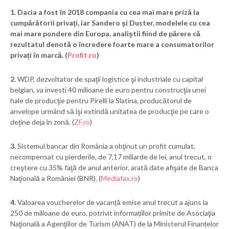
1.
Dacia a fost în 2018 compania cu cea mai mare priză la
cumpărătorii privați, iar Sandero și Duster, modelele cu cea
mai mare pondere din Europa, analiștii fiind de părere că
rezultatul denotă o încredere foarte mare a consumatorilor
privați în marcă. (
Profit.ro
)
2.
WDP, dezvoltator de spaţii logistice şi industriale cu capital
belgian, va investi 40 milioane de euro pentru construcţia unei
hale de producţie pentru Pirelli la Slatina, producătorul de
anvelope urmând să îşi extindă unitatea de producţie pe care o
deţine deja în zonă. (
ZF.ro
)
3.
Sistemul bancar din România a obţinut un profit cumulat,
necompensat cu pierderile, de 7,17 miliarde de lei, anul trecut, o
creştere cu 35% faţă de anul anterior, arată date afişate de Banca
Naţională a României (BNR). (
Mediafax.ro
)
4.
Valoarea voucherelor de vacanță emise anul trecut a ajuns la
250 de milioane de euro, potrivit informațiilor primite de Asociaţia
Naţională a Agenţiilor de Turism (ANAT) de la Ministerul Finanțelor