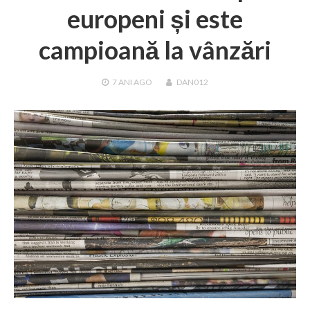
europeni și este
campioană la vânzări
7 ANI
AGO
DAN012