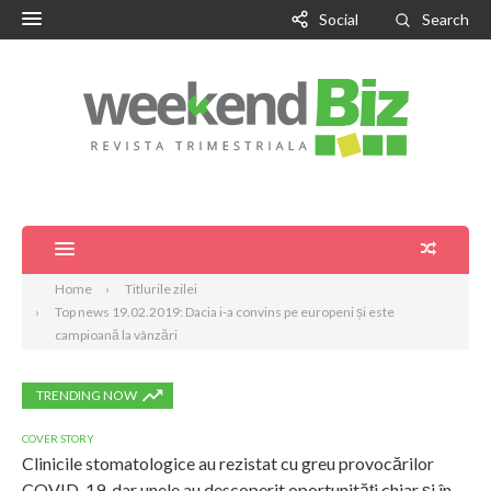
Social
Search
Home
Titlurile zilei
Top news 19.02.2019: Dacia i-a convins pe europeni și este
campioană la vânzări
TRENDING NOW
COVER STORY
Clinicile stomatologice au rezistat cu greu provocărilor
COVID-19, dar unele au descoperit oportunități chiar și în