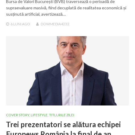
Bursa de Valori București (BVB) traversează o perioadă de
supraevaluare masivă, fiind decuplată de realitatea economică și
susținută artificial, avertizează…
6 LUNI
AGO
DOWMEDIA4232
COVER STORY
,
LIFESTYLE
,
TITLURILE ZILEI
Trei prezentatori se alătura echipei
Euronews România la final de an