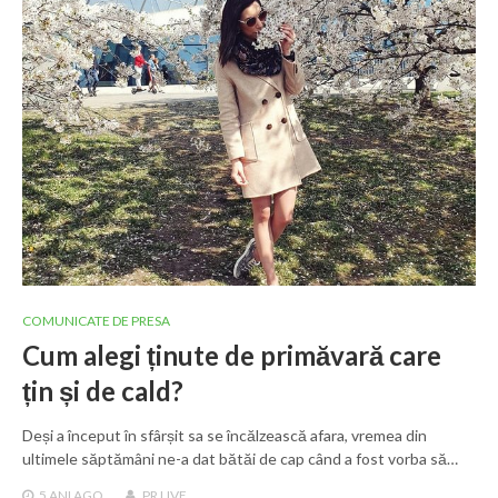
COMUNICATE DE PRESA
Cum alegi ținute de primăvară care
țin și de cald?
Deși a început în sfârșit sa se încălzească afara, vremea din
ultimele săptămâni ne-a dat bătăi de cap când a fost vorba să…
5 ANI
AGO
PR LIVE