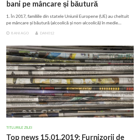
bani pe mâncare și băutură
1. În 2017, familiile din statele Uniunii Europene (UE) au cheltuit
pe mâncare și băutură (alcoolică și non-alcoolică) în medie…
8 ANI
AGO
DAN012
TITLURILE ZILEI
Top news 15.01.2019: Furnizorii de