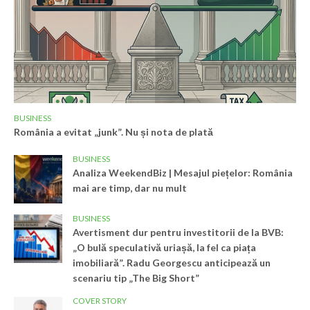
BUSINESS
România a evitat „junk”. Nu și nota de plată
BUSINESS
Analiza WeekendBiz | Mesajul piețelor: România
mai are timp, dar nu mult
BUSINESS
Avertisment dur pentru investitorii de la BVB:
„O bulă speculativă uriașă, la fel ca piața
imobiliară”. Radu Georgescu anticipează un
scenariu tip „The Big Short”
COVER STORY