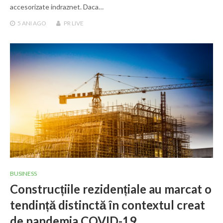
accesorizate indraznet. Daca…
5 ANI
AGO
PR LIVE
BUSINESS
Construcțiile rezidențiale au marcat o
tendință distinctă în contextul creat
de pandemia COVID-19