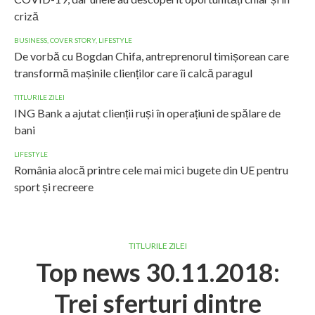
criză
BUSINESS
,
COVER STORY
,
LIFESTYLE
De vorbă cu Bogdan Chifa, antreprenorul timișorean care
transformă mașinile clienților care îi calcă paragul
TITLURILE ZILEI
ING Bank a ajutat clienții ruși în operațiuni de spălare de
bani
LIFESTYLE
România alocă printre cele mai mici bugete din UE pentru
sport și recreere
TITLURILE ZILEI
Top news 30.11.2018:
Trei sferturi dintre