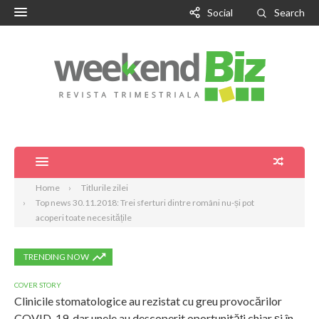
Social
Search
Home
Titlurile zilei
Top news 30.11.2018: Trei sferturi dintre români nu-și pot
acoperi toate necesitățile
TRENDING NOW
COVER STORY
Clinicile stomatologice au rezistat cu greu provocărilor
COVID-19, dar unele au descoperit oportunități chiar și în