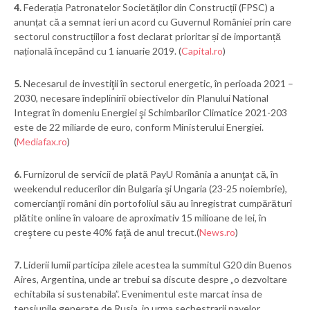
4.
Federația Patronatelor Societăților din Construcții (FPSC) a
anunțat că a semnat ieri un acord cu Guvernul României prin care
sectorul construcțiilor a fost declarat prioritar și de importanță
națională începând cu 1 ianuarie 2019. (
Capital.ro
)
5.
Necesarul de investiţii în sectorul energetic, în perioada 2021 –
2030, necesare îndeplinirii obiectivelor din Planului National
Integrat în domeniu Energiei şi Schimbarilor Climatice 2021-203
este de 22 miliarde de euro, conform Ministerului Energiei.
(
Mediafax.ro
)
6.
Furnizorul de servicii de plată PayU România a anunţat că, în
weekendul reducerilor din Bulgaria şi Ungaria (23-25 noiembrie),
comercianţii români din portofoliul său au înregistrat cumpărături
plătite online în valoare de aproximativ 15 milioane de lei, în
creştere cu peste 40% faţă de anul trecut.(
News.ro
)
7.
Liderii lumii participa zilele acestea la summitul G20 din Buenos
Aires, Argentina, unde ar trebui sa discute despre „o dezvoltare
echitabila si sustenabila”. Evenimentul este marcat insa de
tensiunile generate de Rusia, in urma sechestrarii navelor