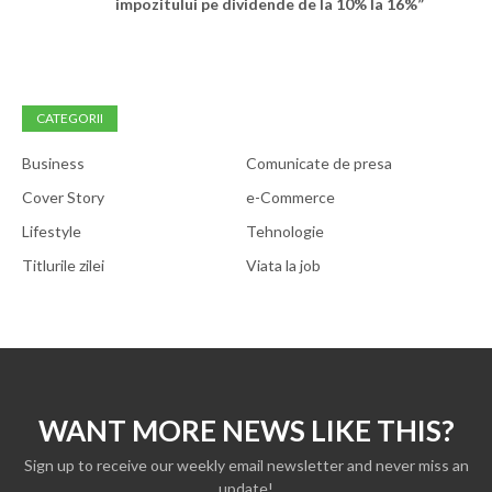
impozitului pe dividende de la 10% la 16%”
CATEGORII
Business
Comunicate de presa
Cover Story
e-Commerce
Lifestyle
Tehnologie
Titlurile zilei
Viata la job
WANT MORE NEWS LIKE THIS?
Sign up to receive our weekly email newsletter and never miss an
update!