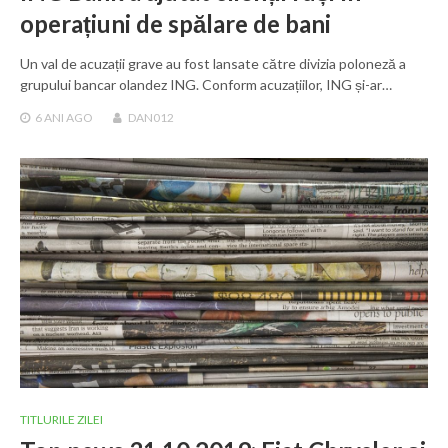
operațiuni de spălare de bani
Un val de acuzații grave au fost lansate către divizia poloneză a
grupului bancar olandez ING. Conform acuzațiilor, ING și-ar…
6 ANI
AGO
DAN012
TITLURILE ZILEI