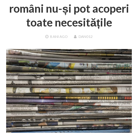
români nu-și pot acoperi
toate necesitățile
8 ANI
AGO
DAN012