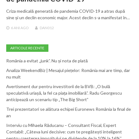
Criza medicală generată de pandemia COVID-19 a atras după
sine și un declin economic major. Acest declin s-a manifestat în…
6 ANI
AGO
DAN012
ARTICOLE RECENTE
România a evitat „junk”. Nu și nota de plată
Analiza WeekendBiz | Mesajul piețelor: România mai are timp, dar
nu mult
Avertisment dur pentru investitorii de la BVB: „O bulă
speculativă uriașă, la fel ca piața imobiliară”. Radu Georgescu
anticipează un scenariu tip „The Big Short”
Trei prezentatori se alătura echipei Euronews România la final de
an
Interviu cu Mihaela Răducanu – Consultant Fiscal, Expert
Contabil: „Câteva luni decisive: cum te pregătești inteligent
pentru creșterea impozitului pe dividende de la 10% la 16%”