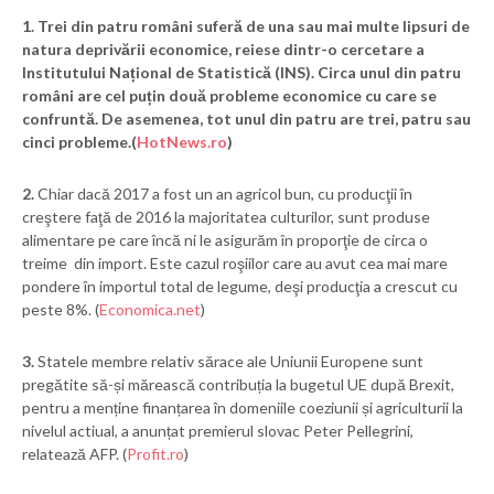
1.
Trei din patru români suferă de una sau mai multe lipsuri de
natura deprivării economice, reiese dintr-o cercetare a
Institutului Național de Statistică (INS). Circa unul din patru
români are cel puțin două probleme economice cu care se
confruntă. De asemenea, tot unul din patru are trei, patru sau
cinci probleme.(
HotNews.ro
)
2.
Chiar dacă 2017 a fost un an agricol bun, cu producţii în
creştere faţă de 2016 la majoritatea culturilor, sunt produse
alimentare pe care încă ni le asigurăm în proporţie de circa o
treime din import. Este cazul roşiilor care au avut cea mai mare
pondere în importul total de legume, deşi producţia a crescut cu
peste 8%. (
Economica.net
)
3.
Statele membre relativ sărace ale Uniunii Europene sunt
pregătite să-și mărească contribuția la bugetul UE după Brexit,
pentru a menține finanțarea în domeniile coeziunii și agriculturii la
nivelul actiual, a anunțat premierul slovac Peter Pellegrini,
relatează AFP. (
Profit.ro
)