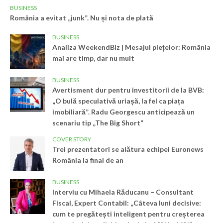
BUSINESS
România a evitat „junk”. Nu și nota de plată
BUSINESS
Analiza WeekendBiz | Mesajul piețelor: România
mai are timp, dar nu mult
BUSINESS
Avertisment dur pentru investitorii de la BVB:
„O bulă speculativă uriașă, la fel ca piața
imobiliară”. Radu Georgescu anticipează un
scenariu tip „The Big Short”
COVER STORY
Trei prezentatori se alătura echipei Euronews
România la final de an
BUSINESS
Interviu cu Mihaela Răducanu – Consultant
Fiscal, Expert Contabil: „Câteva luni decisive:
cum te pregătești inteligent pentru creșterea