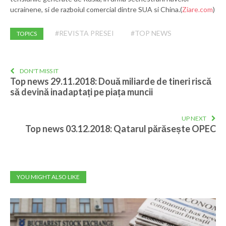
ucrainene, si de razboiul comercial dintre SUA si China.(
Ziare.com
)
#REVISTA PRESEI
#TOP NEWS
TOPICS
DON'T MISS IT
Top news 29.11.2018: Două miliarde de tineri riscă
să devină inadaptați pe piața muncii
UP NEXT
Top news 03.12.2018: Qatarul părăsește OPEC
YOU MIGHT ALSO LIKE