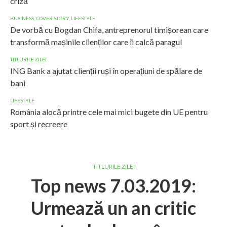
criză
BUSINESS
,
COVER STORY
,
LIFESTYLE
De vorbă cu Bogdan Chifa, antreprenorul timișorean care
transformă mașinile clienților care îi calcă paragul
TITLURILE ZILEI
ING Bank a ajutat clienții ruși în operațiuni de spălare de
bani
LIFESTYLE
România alocă printre cele mai mici bugete din UE pentru
sport și recreere
TITLURILE ZILEI
Top news 7.03.2019:
Urmează un an critic