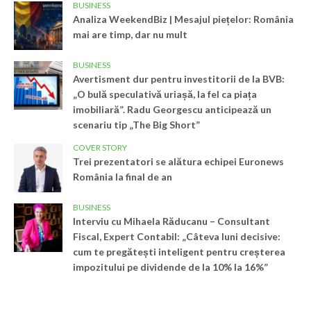
BUSINESS
Analiza WeekendBiz | Mesajul piețelor: România
mai are timp, dar nu mult
BUSINESS
Avertisment dur pentru investitorii de la BVB:
„O bulă speculativă uriașă, la fel ca piața
imobiliară”. Radu Georgescu anticipează un
scenariu tip „The Big Short”
COVER STORY
Trei prezentatori se alătura echipei Euronews
România la final de an
BUSINESS
Interviu cu Mihaela Răducanu – Consultant
Fiscal, Expert Contabil: „Câteva luni decisive:
cum te pregătești inteligent pentru creșterea
impozitului pe dividende de la 10% la 16%”