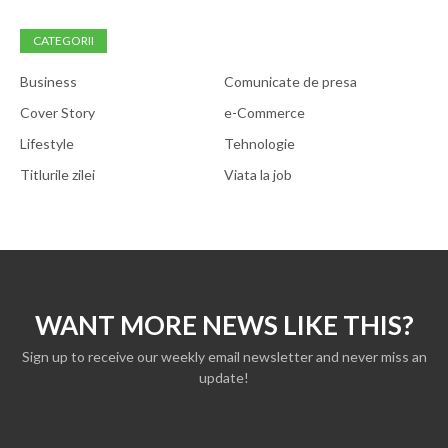
CATEGORII
Business
Comunicate de presa
Cover Story
e-Commerce
Lifestyle
Tehnologie
Titlurile zilei
Viata la job
WANT MORE NEWS LIKE THIS?
Sign up to receive our weekly email newsletter and never miss an
update!