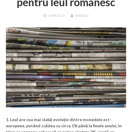
pentru leul românesc
7 ANI
AGO
DAN012
1.
Leul are cea mai slabă evoluţie dintre monedele est-
europene, putând scădea cu circa 1% până la finele anului, în
timp ce coroana cehească ar putea câştiga 2%, arată un