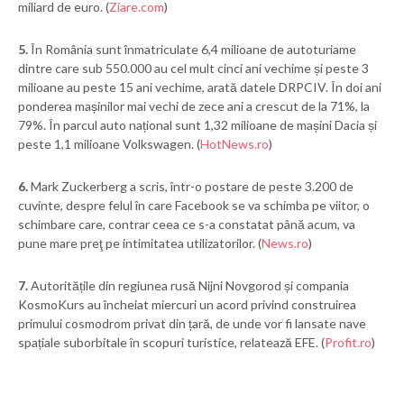
miliard de euro. (
Ziare.com
)
5.
În România sunt înmatriculate 6,4 milioane de autoturiame
dintre care sub 550.000 au cel mult cinci ani vechime și peste 3
milioane au peste 15 ani vechime, arată datele DRPCIV. În doi ani
ponderea mașinilor mai vechi de zece ani a crescut de la 71%, la
79%. În parcul auto național sunt 1,32 milioane de mașini Dacia și
peste 1,1 milioane Volkswagen. (
HotNews.ro
)
6.
Mark Zuckerberg a scris, într-o postare de peste 3.200 de
cuvinte, despre felul în care Facebook se va schimba pe viitor, o
schimbare care, contrar ceea ce s-a constatat până acum, va
pune mare preţ pe intimitatea utilizatorilor. (
News.ro
)
7.
Autoritățile din regiunea rusă Nijni Novgorod și compania
KosmoKurs au încheiat miercuri un acord privind construirea
primului cosmodrom privat din țară, de unde vor fi lansate nave
spațiale suborbitale în scopuri turistice, relatează EFE. (
Profit.ro
)