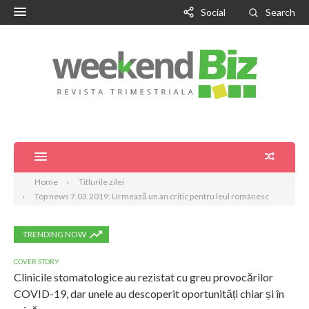
Social
Search
Home
Titlurile zilei
Top news 7.03.2019: Urmează un an critic pentru leul românesc
TRENDING NOW
COVER STORY
Clinicile stomatologice au rezistat cu greu provocărilor
COVID-19, dar unele au descoperit oportunități chiar și în