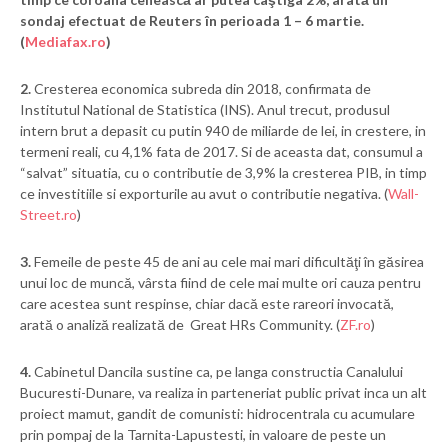
sondaj efectuat de Reuters în perioada 1 – 6 martie.
(
Mediafax.ro
)
2.
Cresterea economica subreda din 2018, confirmata de
Institutul National de Statistica (INS). Anul trecut, produsul
intern brut a depasit cu putin 940 de miliarde de lei, in crestere, in
termeni reali, cu 4,1% fata de 2017. Si de aceasta dat, consumul a
“salvat” situatia, cu o contributie de 3,9% la cresterea PIB, in timp
ce investitiile si exporturile au avut o contributie negativa. (
Wall-
Street.ro
)
3.
Femeile de peste 45 de ani au cele mai mari dificultăţi în găsirea
unui loc de muncă, vârsta fiind de cele mai multe ori cauza pentru
care acestea sunt respinse, chiar dacă este rareori invocată,
arată o analiză realizată de Great HRs Community. (
ZF.ro
)
4.
Cabinetul Dancila sustine ca, pe langa constructia Canalului
Bucuresti-Dunare, va realiza in parteneriat public privat inca un alt
proiect mamut, gandit de comunisti: hidrocentrala cu acumulare
prin pompaj de la Tarnita-Lapustesti, in valoare de peste un