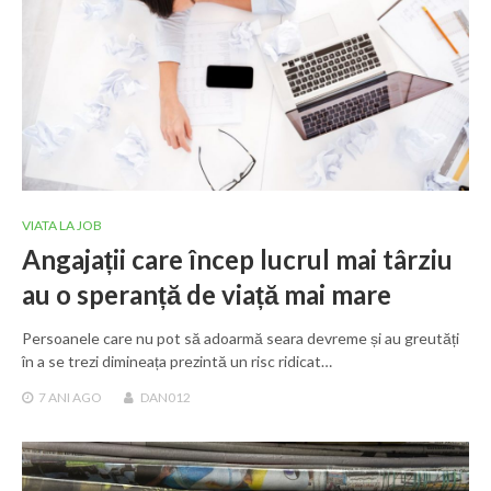
VIATA LA JOB
Angajații care încep lucrul mai târziu
au o speranță de viață mai mare
Persoanele care nu pot să adoarmă seara devreme și au greutăți
în a se trezi dimineața prezintă un risc ridicat…
7 ANI
AGO
DAN012