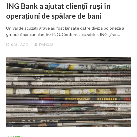
ING Bank a ajutat clienții ruși în
operațiuni de spălare de bani
Un val de acuzații grave au fost lansate către divizia poloneză a
grupului bancar olandez ING. Conform acuzațiilor, ING și-ar…
6 ANI
AGO
DAN012
TITLURILE ZILEI