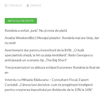
7 ANI
AGO
DAN012
ARTICOLE RECENTE
România a evitat „junk”. Nu și nota de plată
Analiza WeekendBiz | Mesajul piețelor: România mai are timp, dar
nu mult
Avertisment dur pentru investitorii de la BVB: „O bulă
speculativă uriașă, la fel ca piața imobiliară”. Radu Georgescu
anticipează un scenariu tip „The Big Short”
Trei prezentatori se alătura echipei Euronews România la final de
an
Interviu cu Mihaela Răducanu – Consultant Fiscal, Expert
Contabil: „Câteva luni decisive: cum te pregătești inteligent
pentru creșterea impozitului pe dividende de la 10% la 16%”