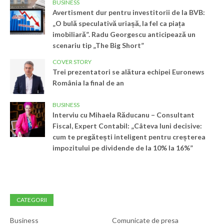
BUSINESS
Avertisment dur pentru investitorii de la BVB:
„O bulă speculativă uriașă, la fel ca piața
imobiliară”. Radu Georgescu anticipează un
scenariu tip „The Big Short”
COVER STORY
Trei prezentatori se alătura echipei Euronews
România la final de an
BUSINESS
Interviu cu Mihaela Răducanu – Consultant
Fiscal, Expert Contabil: „Câteva luni decisive:
cum te pregătești inteligent pentru creșterea
impozitului pe dividende de la 10% la 16%”
CATEGORII
Business
Comunicate de presa