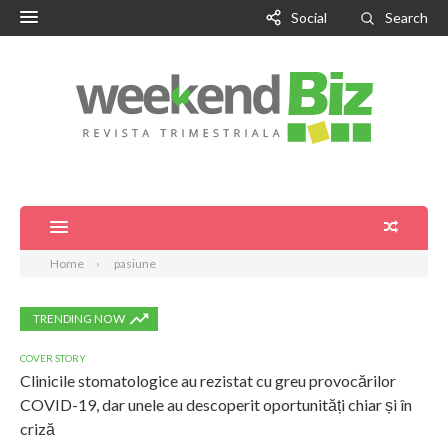
Social
Search
Home
pasiune
TRENDING NOW
COVER STORY
Clinicile stomatologice au rezistat cu greu provocărilor
COVID-19, dar unele au descoperit oportunități chiar și în
criză