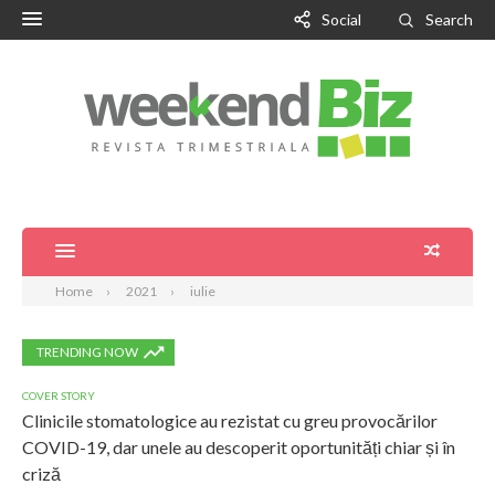
Social
Search
Home
2021
iulie
TRENDING NOW
COVER STORY
Clinicile stomatologice au rezistat cu greu provocărilor
COVID-19, dar unele au descoperit oportunități chiar și în
criză