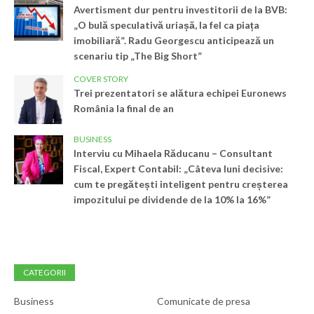
Avertisment dur pentru investitorii de la BVB:
„O bulă speculativă uriașă, la fel ca piața
imobiliară”. Radu Georgescu anticipează un
scenariu tip „The Big Short”
COVER STORY
Trei prezentatori se alătura echipei Euronews
România la final de an
BUSINESS
Interviu cu Mihaela Răducanu – Consultant
Fiscal, Expert Contabil: „Câteva luni decisive:
cum te pregătești inteligent pentru creșterea
impozitului pe dividende de la 10% la 16%”
CATEGORII
Business
Comunicate de presa