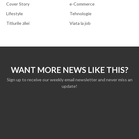
Cover Story
e-Commerce
Lifestyle
Tehnologie
Titlurile zilei
Viata la job
WANT MORE NEWS LIKE THIS?
Sign up to receive our weekly email newsletter and never miss an
update!