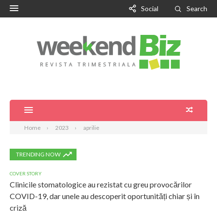
Social
Search
Home
2023
aprilie
TRENDING NOW
COVER STORY
Clinicile stomatologice au rezistat cu greu provocărilor
COVID-19, dar unele au descoperit oportunități chiar și în
criză