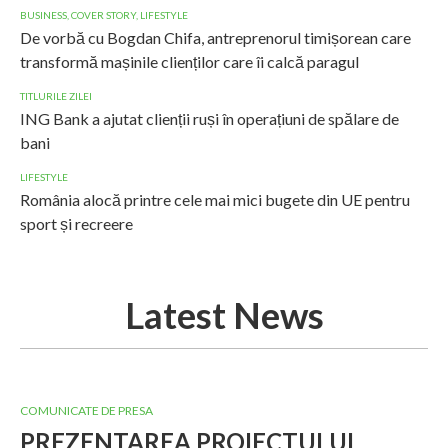
BUSINESS
,
COVER STORY
,
LIFESTYLE
De vorbă cu Bogdan Chifa, antreprenorul timișorean care
transformă mașinile clienților care îi calcă paragul
TITLURILE ZILEI
ING Bank a ajutat clienții ruși în operațiuni de spălare de
bani
LIFESTYLE
România alocă printre cele mai mici bugete din UE pentru
sport și recreere
Latest News
COMUNICATE DE PRESA
PREZENTAREA PROIECTULUI