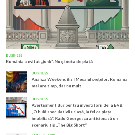
BUSINESS
România a evitat „junk”. Nu și nota de plată
BUSINESS
Analiza WeekendBiz | Mesajul piețelor: România
mai are timp, dar nu mult
BUSINESS
Avertisment dur pentru investitorii de la BVB:
„O bulă speculativă uriașă, la fel ca piața
imobiliară”. Radu Georgescu anticipează un
scenariu tip „The Big Short”
COVER STORY