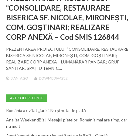
“CONSOLIDARE, RESTAURARE
BISERICA SF. NICOLAE, MIRONEȘTI,
COM. GOȘTINARI; REALIZARE
CORP ANEXĂ – Cod SMIS 126844
PREZENTAREA PROIECTULUI “CONSOLIDARE, RESTAURARE
BISERICA SF. NICOLAE, MIRONEȘTI, COM. GOȘTINARI;
REALIZARE CORP ANEXĂ – LUMÂNĂRAR PANGAR; GRUP
SANITAR; SPAȚIU TEHNIC…
3 ANI
AGO
DOWMEDIA4232
ARTICOLE RECENTE
România a evitat „junk”. Nu și nota de plată
Analiza WeekendBiz | Mesajul piețelor: România mai are timp, dar
nu mult
Avertisment dur pentru investitorii de la BVB: „O bulă