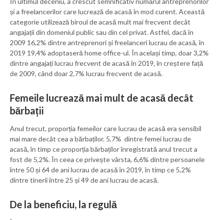
În ultimul deceniu, a crescut semnificativ numărul antreprenorilor
și a freelancerilor care lucrează de acasă în mod curent. Această
categorie utilizează biroul de acasă mult mai frecvent decât
angajații din domeniul public sau din cel privat. Astfel, dacă în
2009 16,2% dintre antreprenori și freelanceri lucrau de acasă, în
2019 19,4% adoptaseră home office-ul. În același timp, doar 3,2%
dintre angajați lucrau frecvent de acasă în 2019, în creștere față
de 2009, când doar 2,7% lucrau frecvent de acasă.
Femeile lucrează mai mult de acasă decât
bărbații
Anul trecut, proporția femeilor care lucrau de acasă era sensibil
mai mare decât cea a bărbaților. 5,7% dintre femei lucrau de
acasă, în timp ce proporția bărbaților înregistrată anul trecut a
fost de 5,2%. În ceea ce privește vârsta, 6,6% dintre persoanele
între 50 și 64 de ani lucrau de acasă în 2019, în timp ce 5,2%
dintre tinerii între 25 și 49 de ani lucrau de acasă.
De la beneficiu, la regulă