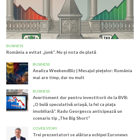
BUSINESS
România a evitat „junk”. Nu și nota de plată
BUSINESS
Analiza WeekendBiz | Mesajul piețelor: România
mai are timp, dar nu mult
BUSINESS
Avertisment dur pentru investitorii de la BVB:
„O bulă speculativă uriașă, la fel ca piața
imobiliară”. Radu Georgescu anticipează un
scenariu tip „The Big Short”
COVER STORY
Trei prezentatori se alătura echipei Euronews