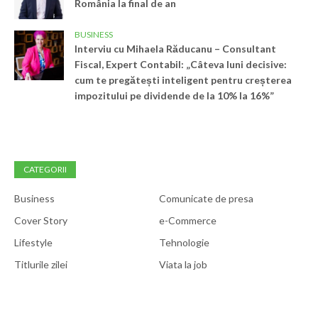
România la final de an
BUSINESS
Interviu cu Mihaela Răducanu – Consultant
Fiscal, Expert Contabil: „Câteva luni decisive:
cum te pregătești inteligent pentru creșterea
impozitului pe dividende de la 10% la 16%”
CATEGORII
Business
Comunicate de presa
Cover Story
e-Commerce
Lifestyle
Tehnologie
Titlurile zilei
Viata la job