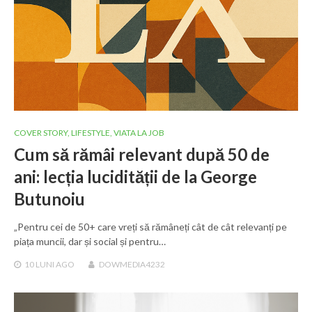
COVER STORY
,
LIFESTYLE
,
VIATA LA JOB
Cum să rămâi relevant după 50 de
ani: lecția lucidității de la George
Butunoiu
„Pentru cei de 50+ care vreți să rămâneți cât de cât relevanți pe
piața muncii, dar și social și pentru…
10 LUNI
AGO
DOWMEDIA4232