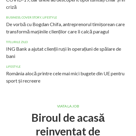
criză
BUSINESS
,
COVER STORY
,
LIFESTYLE
De vorbă cu Bogdan Chifa, antreprenorul timișorean care
transformă mașinile clienților care îi calcă paragul
TITLURILE ZILEI
ING Bank a ajutat clienții ruși în operațiuni de spălare de
bani
LIFESTYLE
România alocă printre cele mai mici bugete din UE pentru
sport și recreere
VIATA LA JOB
Biroul de acasă
reinventat de