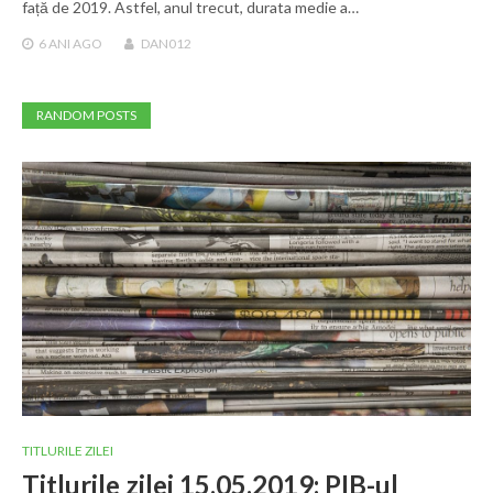
față de 2019. Astfel, anul trecut, durata medie a…
6 ANI
AGO
DAN012
RANDOM POSTS
TITLURILE ZILEI
Titlurile zilei 15.05.2019: PIB-ul