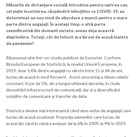
Măsurile de distanțare socială introduse pentru oprirea sau,
cel puțin încetinirea, răspândirii infecțiilor cu COVID-19, au
determinat un nou mod de abordare a muncii pentru o mare
parte dintre angajați. În același timp, o altă parte
semnificativă din domenii variate, aveau deja această
deprindere. Totuși, cât de folosit era biroul de acasă înainte
de pandemie?
Răspunsul vine într-un studiu publicat de Eurostat. Conform
Biroului European de Statistică, la nivelul Uniunii Europene, în
2019, doar 5,4% dintre angajații cu vârste între 15 și 64 de ani,
lucrau de acasă în mod frecvent. Acest procentaj a rămas relativ
constant, în jur de 5%, de-a lungul ultimului deceniu, în ciuda
dezvoltării infrastructurii de comunicații, dar și a diversificării
soluțiilor de comunicare și transfer de date.
Statistica devine mai interesantă când vine vorba de angajații care
lucrau de acasă ocazional. Proporția oamenilor care lucrau de
acasă din când în când a evoluat de la 6% în 2009, la 9% în 2019.