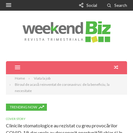
Social
Search
Home
Viata la job
Biroul de acasă reinventat de coronavirus: de la beneficiu, la
necesitate
TRENDING NOW
COVER STORY
Clinicile stomatologice au rezistat cu greu provocărilor
COVID-19, dar unele au descoperit oportunități chiar și în