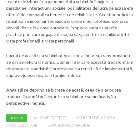
Înainte de izbucnirea pandemiei și a schimbării majore a
paradigmei interacțiunii sociale, posibilitatea de lucra de acasă era
oferită de companii ca beneficiu de felxibilitate. Acest beneficiu a
reușit să se împământenească în unele medii profesionale și să
devină din ce în ce mai apreciată, în special pentru laturile
practice prin care angajatul reușea să-și păstreze echilibrul între
viața profesională și viața personală.
Lucrul de acasă și-a schimbat brusc poziționarea, transformându-
se din beneficiu în normă. Domeniile în care această transformare
de abordare a activității profesionale a reușit să fie implementată,
supraviețuiesc, deși la o turație redusă.
Angajații se deprind să lucreze de acasă, ceea ce s-ar putea
traduce, în următorii ani, într-o schimbare semnificativă a
perspectivei muncii.
#HOME OFFICE
#LUCRU DE ACASA
TOPICS
#VIATA LA JOB
#WORKFROMHOME