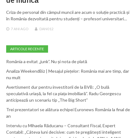
Criza de personal din câmpul muncii are acum o soluție practică și
în România dezvoltată pentru studenți – profesori universitari…
7 ANI
AGO
DAN012
ARTICOLE RECENTE
România a evitat „junk”. Nu și nota de plată
Analiza WeekendBiz | Mesajul piețelor: România mai are timp, dar
nu mult
Avertisment dur pentru investitorii de la BVB: „O bulă
speculativă uriașă, la fel ca piața imobiliară”. Radu Georgescu
anticipează un scenariu tip „The Big Short”
Trei prezentatori se alătura echipei Euronews România la final de
an
Interviu cu Mihaela Răducanu – Consultant Fiscal, Expert
Contabil: „Câteva luni decisive: cum te pregătești inteligent