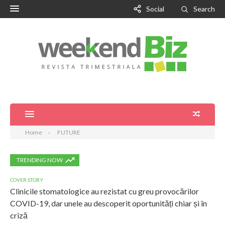
Social
Search
Home
FUTURE
TRENDING NOW
COVER STORY
Clinicile stomatologice au rezistat cu greu provocărilor
COVID-19, dar unele au descoperit oportunități chiar și în
criză