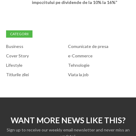
impozitului pe dividende de la 10% la 16%”
CATEGORII
Business
Comunicate de presa
Cover Story
e-Commerce
Lifestyle
Tehnologie
Titlurile zilei
Viata la job
WANT MORE NEWS LIKE THIS?
Sign up to receive our weekly email newsletter and never miss an