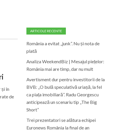
ARTICOLE RECENTE
România a evitat „junk”. Nu și nota de
plată
Analiza WeekendBiz | Mesajul piețelor:
România mai are timp, dar nu mult
ri
Avertisment dur pentru investitorii de la
BVB: „O bulă speculativă uriașă, la fel
 și în
ca piața imobiliară”. Radu Georgescu
erate de
anticipează un scenariu tip „The Big
Short”
Trei prezentatori se alătura echipei
Euronews România la final de an