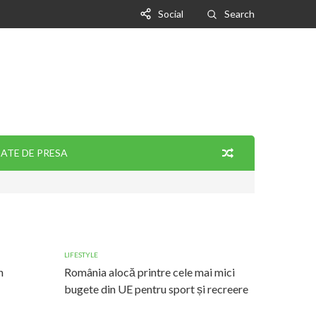
Social
Search
ATE DE PRESA
LIFESTYLE
n
România alocă printre cele mai mici
bugete din UE pentru sport și recreere