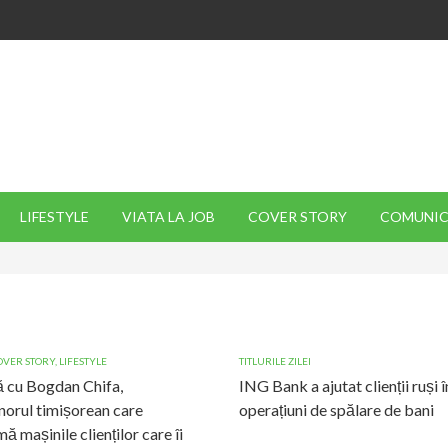
LIFESTYLE
VIATA LA JOB
COVER STORY
COMUNIC
OVER STORY
,
LIFESTYLE
TITLURILE ZILEI
 cu Bogdan Chifa,
ING Bank a ajutat clienții ruși î
norul timișorean care
operațiuni de spălare de bani
ă mașinile clienților care îi