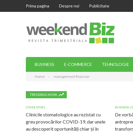
Prima pagina
Despre noi
Publicitate
BUSINESS
E-COMMERCE
TEHNOLOGIE
Home
management financiar
TRENDING NOW
COVER STORY
BUSINESS
,
C
Clinicile stomatologice au rezistat cu
De vorbă
greu provocărilor COVID-19, dar unele
antrepre
au descoperit oportunități chiar și în
transform