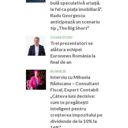
bulă speculativă uriașă,
la fel ca piața imobiliară”.
Radu Georgescu
anticipează un scenariu
tip „The Big Short”
COVER STORY
Trei prezentatori se
alătura echipei
Euronews România la
final de an
BUSINESS
Interviu cu Mihaela
Răducanu – Consultant
Fiscal, Expert Contabil:
„Câteva luni decisive:
cum te pregătești
inteligent pentru
creșterea impozitului pe
dividende de la 10% la
16%”