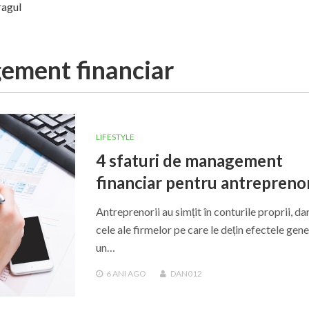
ragul
ement financiar
LIFESTYLE
4 sfaturi de management
financiar pentru antrepreno
Antreprenorii au simțit în conturile proprii, dar
cele ale firmelor pe care le dețin efectele gen
un…
6 ANI
AGO
DAN012