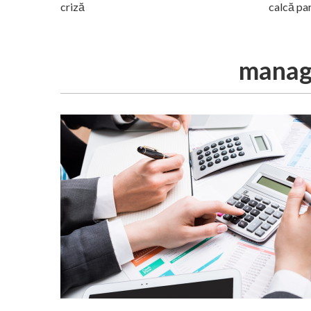
criză
calcă pa
manag