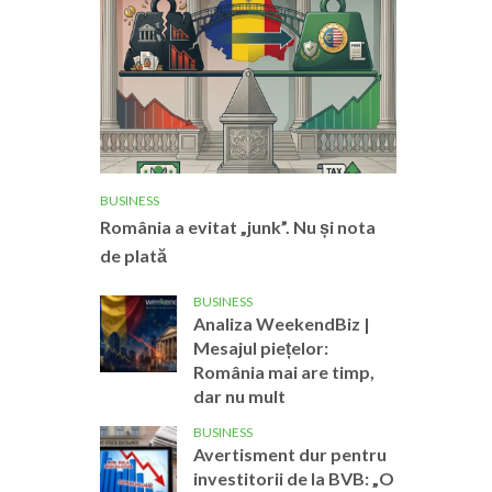
BUSINESS
România a evitat „junk”. Nu și nota
de plată
BUSINESS
Analiza WeekendBiz |
Mesajul piețelor:
România mai are timp,
dar nu mult
BUSINESS
Avertisment dur pentru
investitorii de la BVB: „O