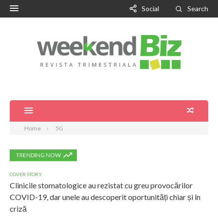
Social
Search
Home
5G
TRENDING NOW
COVER STORY
Clinicile stomatologice au rezistat cu greu provocărilor
COVID-19, dar unele au descoperit oportunități chiar și în
criză