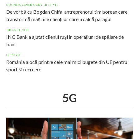
BUSINESS
,
COVER STORY
,
LIFESTYLE
De vorbă cu Bogdan Chifa, antreprenorul timișorean care
transformă mașinile clienților care îi calcă paragul
TITLURILE ZILEI
ING Bank a ajutat clienții ruși în operațiuni de spălare de
bani
LIFESTYLE
România alocă printre cele mai mici bugete din UE pentru
sport și recreere
5G