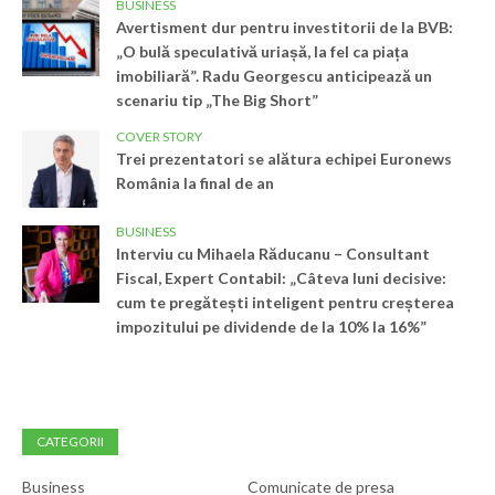
BUSINESS
Avertisment dur pentru investitorii de la BVB:
„O bulă speculativă uriașă, la fel ca piața
imobiliară”. Radu Georgescu anticipează un
scenariu tip „The Big Short”
COVER STORY
Trei prezentatori se alătura echipei Euronews
România la final de an
BUSINESS
Interviu cu Mihaela Răducanu – Consultant
Fiscal, Expert Contabil: „Câteva luni decisive:
cum te pregătești inteligent pentru creșterea
impozitului pe dividende de la 10% la 16%”
CATEGORII
Business
Comunicate de presa