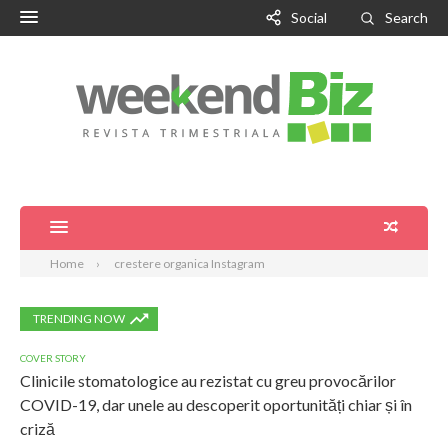
Social
Search
Home
crestere organica Instagram
TRENDING NOW
COVER STORY
Clinicile stomatologice au rezistat cu greu provocărilor
COVID-19, dar unele au descoperit oportunități chiar și în
criză