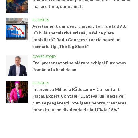
mai are timp, dar nu mult
BUSINESS
Avertisment dur pentru investitorii de la BVB:
„O bulă speculativă uriașă, la fel ca piața
imobiliară”. Radu Georgescu anticipează un
scenariu tip „The Big Short”
COVER STORY
Trei prezentatori se alătura echipei Euronews
România la final de an
BUSINESS
Interviu cu Mihaela Răducanu – Consultant
Fiscal, Expert Contabil: „Câteva luni decisive:
cum te pregătești inteligent pentru creșterea
impozitului pe dividende de la 10% la 16%”