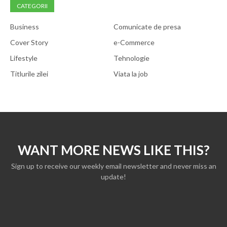
CATEGORII
Business
Comunicate de presa
Cover Story
e-Commerce
Lifestyle
Tehnologie
Titlurile zilei
Viata la job
WANT MORE NEWS LIKE THIS?
Sign up to receive our weekly email newsletter and never miss an
update!