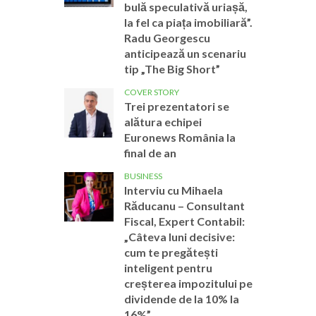
bulă speculativă uriașă,
la fel ca piața imobiliară”.
Radu Georgescu
anticipează un scenariu
tip „The Big Short”
COVER STORY
Trei prezentatori se
alătura echipei
Euronews România la
final de an
BUSINESS
Interviu cu Mihaela
Răducanu – Consultant
Fiscal, Expert Contabil:
„Câteva luni decisive:
cum te pregătești
inteligent pentru
creșterea impozitului pe
dividende de la 10% la
16%”