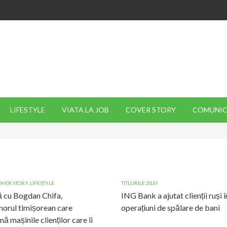
LIFESTYLE
VIATA LA JOB
COVER STORY
COMUNIC
OVER STORY
,
LIFESTYLE
TITLURILE ZILEI
 cu Bogdan Chifa,
ING Bank a ajutat clienții ruși î
norul timișorean care
operațiuni de spălare de bani
ă mașinile clienților care îi