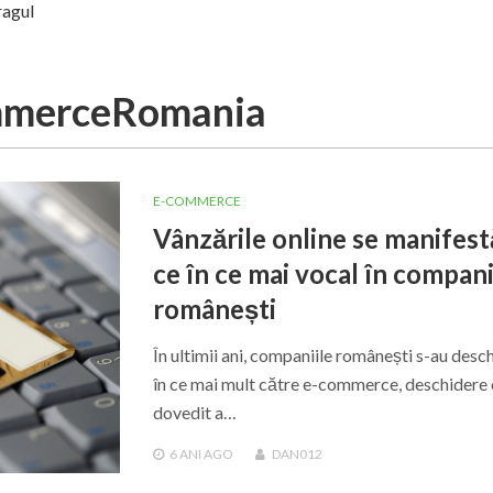
ragul
mmerceRomania
E-COMMERCE
Vânzările online se manifest
ce în ce mai vocal în compani
românești
În ultimii ani, companiile românești s-au desch
în ce mai mult către e-commerce, deschidere 
dovedit a…
6 ANI
AGO
DAN012