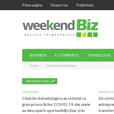
Prima pagina
Despre noi
Publicitate
BUSINESS
E-COMMERCE
TEHNOLOGIE
Home
e-commerceRomania
TRENDING NOW
COVER STORY
BUSINESS
,
C
Clinicile stomatologice au rezistat cu
De vorbă
greu provocărilor COVID-19, dar unele
antrepre
au descoperit oportunități chiar și în
transform