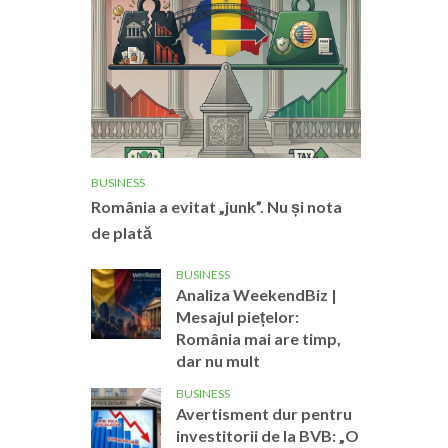
BUSINESS
România a evitat „junk”. Nu și nota
de plată
BUSINESS
Analiza WeekendBiz |
Mesajul piețelor:
România mai are timp,
dar nu mult
BUSINESS
Avertisment dur pentru
investitorii de la BVB: „O