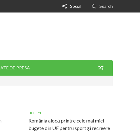
Social
Search
ATE DE PRESA
LIFESTYLE
n
România alocă printre cele mai mici
bugete din UE pentru sport și recreere