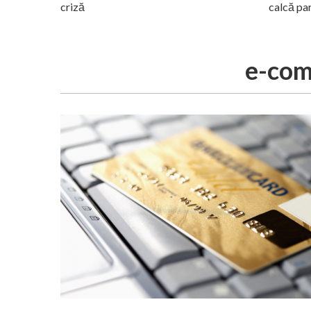
criză
calcă pa
e-co