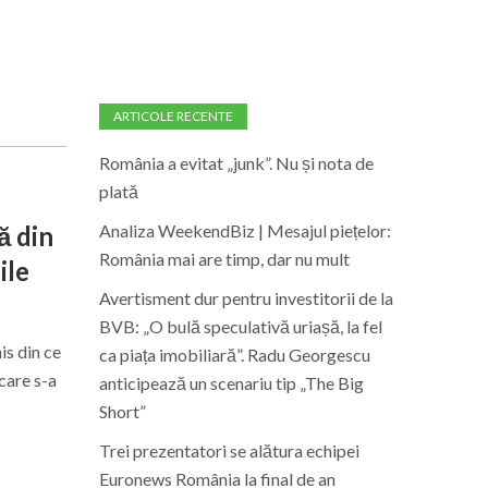
ARTICOLE RECENTE
România a evitat „junk”. Nu și nota de
plată
Analiza WeekendBiz | Mesajul piețelor:
ă din
România mai are timp, dar nu mult
ile
Avertisment dur pentru investitorii de la
BVB: „O bulă speculativă uriașă, la fel
is din ce
ca piața imobiliară”. Radu Georgescu
care s-a
anticipează un scenariu tip „The Big
Short”
Trei prezentatori se alătura echipei
Euronews România la final de an