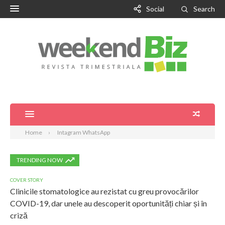
Social
Search
Home
Intagram WhatsApp
TRENDING NOW
COVER STORY
Clinicile stomatologice au rezistat cu greu provocărilor
COVID-19, dar unele au descoperit oportunități chiar și în
criză