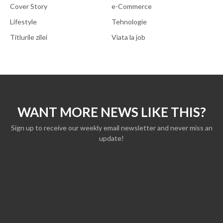
Cover Story
e-Commerce
Lifestyle
Tehnologie
Titlurile zilei
Viata la job
WANT MORE NEWS LIKE THIS?
Sign up to receive our weekly email newsletter and never miss an
update!