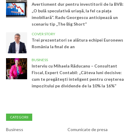
Avertisment dur pentru investitorii de la BVB:
„O bulă speculativă uriașă, la fel ca piața
imobiliară”. Radu Georgescu anticipează un
scenariu tip „The Big Short”
COVER STORY
Trei prezentatori se alătura echipei Euronews
România la final de an
BUSINESS
Interviu cu Mihaela Răducanu – Consultant
Fiscal, Expert Contabil: „Câteva luni decisive:
cum te pregătești inteligent pentru creșterea
impozitului pe dividende de la 10% la 16%”
CATEGORII
Business
Comunicate de presa