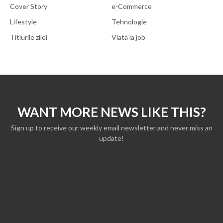
Cover Story
e-Commerce
Lifestyle
Tehnologie
Titlurile zilei
Viata la job
WANT MORE NEWS LIKE THIS?
Sign up to receive our weekly email newsletter and never miss an
update!