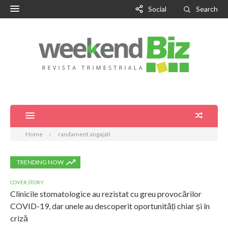
Social
Search
Home
randament angajati
TRENDING NOW
COVER STORY
Clinicile stomatologice au rezistat cu greu provocărilor
COVID-19, dar unele au descoperit oportunități chiar și în
criză