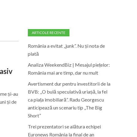
ARTICOLE RECENTE
România a evitat „junk”. Nu și nota de
plată
Analiza WeekendBiz | Mesajul piețelor:
asiv
România mai are timp, dar nu mult
Avertisment dur pentru investitorii de la
BVB: „O bulă speculativă uriașă, la fel
ume și-au
ca piața imobiliară”. Radu Georgescu
uni și de
anticipează un scenariu tip „The Big
Short”
Trei prezentatori se alătura echipei
Euronews România la final de an