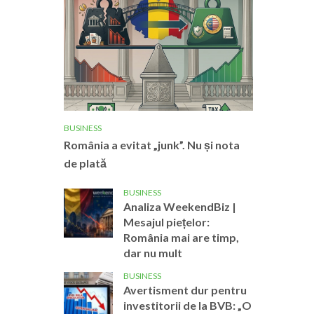
BUSINESS
România a evitat „junk”. Nu și nota
de plată
BUSINESS
Analiza WeekendBiz |
Mesajul piețelor:
România mai are timp,
dar nu mult
BUSINESS
Avertisment dur pentru
investitorii de la BVB: „O