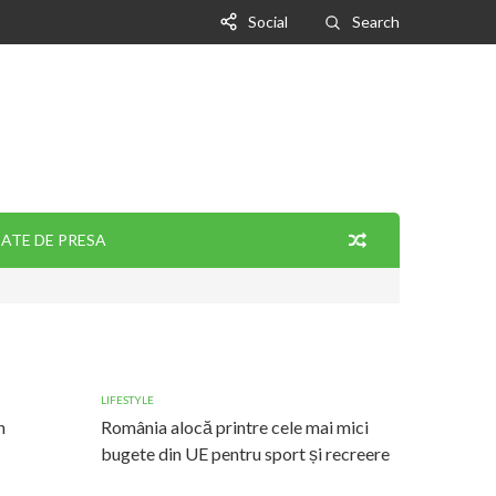
Social
Search
ATE DE PRESA
LIFESTYLE
n
România alocă printre cele mai mici
bugete din UE pentru sport și recreere