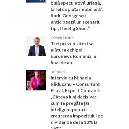
bulă speculativă uriașă,
la fel ca piața imobiliară”.
Radu Georgescu
anticipează un scenariu
tip „The Big Short”
COVER STORY
Trei prezentatori se
alătura echipei
Euronews România la
final de an
BUSINESS
Interviu cu Mihaela
Răducanu – Consultant
Fiscal, Expert Contabil:
„Câteva luni decisive:
cum te pregătești
inteligent pentru
creșterea impozitului pe
dividende de la 10% la
16%”