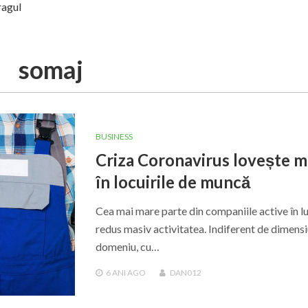
ragul
somaj
BUSINESS
Criza Coronavirus lovește m
în locuirile de muncă
Cea mai mare parte din companiile active în l
redus masiv activitatea. Indiferent de dimensi
domeniu, cu…
6 ANI
AGO
DAN012