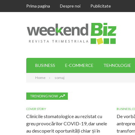
Prima pagina
Despre noi
Publicitate
BUSINESS
E-COMMERCE
TEHNOLOGIE
Home
somaj
TRENDING NOW
COVER STORY
BUSINESS
,
C
Clinicile stomatologice au rezistat cu
De vorbă
greu provocărilor COVID-19, dar unele
antrepre
au descoperit oportunități chiar și în
transform