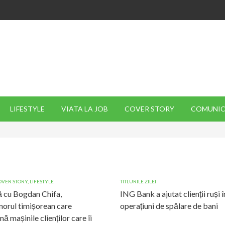
LIFESTYLE
VIATA LA JOB
COVER STORY
COMUNIC
OVER STORY
,
LIFESTYLE
TITLURILE ZILEI
 cu Bogdan Chifa,
ING Bank a ajutat clienții ruși î
norul timișorean care
operațiuni de spălare de bani
ă mașinile clienților care îi