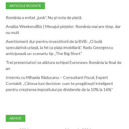
ARTICOLE RECENTE
România a evitat „junk”. Nu și nota de plată
Analiza WeekendBiz | Mesajul piețelor: România mai are timp, dar
nu mult
Avertisment dur pentru investitorii de la BVB: „O bulă
speculativă uriașă, la fel ca piața imobiliară”. Radu Georgescu
anticipează un scenariu tip „The Big Short”
Trei prezentatori se alătura echipei Euronews România la final de
an
Interviu cu Mihaela Răducanu – Consultant Fiscal, Expert
Contabil: „Câteva luni decisive: cum te pregătești inteligent
pentru creșterea impozitului pe dividende de la 10% la 16%”
ARHIVE