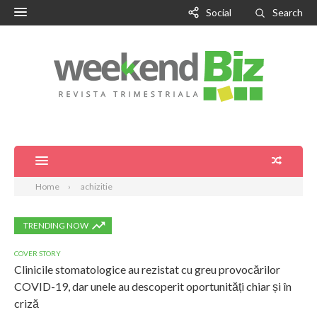
Social
Search
Home
achizitie
TRENDING NOW
COVER STORY
Clinicile stomatologice au rezistat cu greu provocărilor
COVID-19, dar unele au descoperit oportunități chiar și în
criză