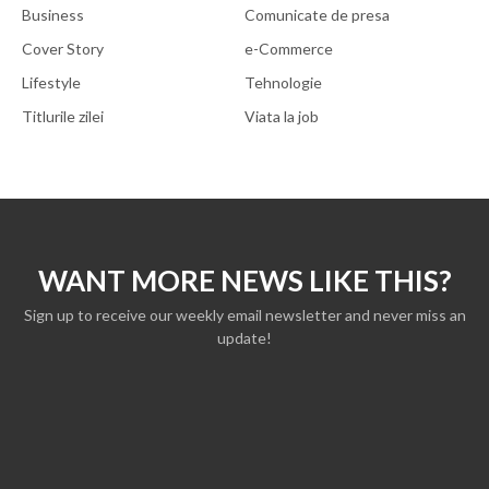
Business
Comunicate de presa
Cover Story
e-Commerce
Lifestyle
Tehnologie
Titlurile zilei
Viata la job
WANT MORE NEWS LIKE THIS?
Sign up to receive our weekly email newsletter and never miss an
update!