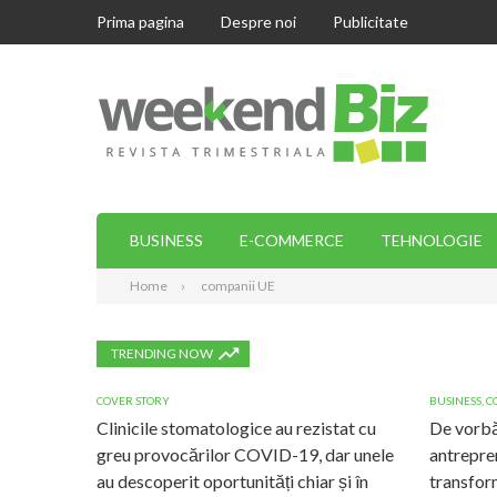
Prima pagina
Despre noi
Publicitate
BUSINESS
E-COMMERCE
TEHNOLOGIE
Home
companii UE
TRENDING NOW
COVER STORY
BUSINESS
,
C
Clinicile stomatologice au rezistat cu
De vorbă
greu provocărilor COVID-19, dar unele
antrepre
au descoperit oportunități chiar și în
transform