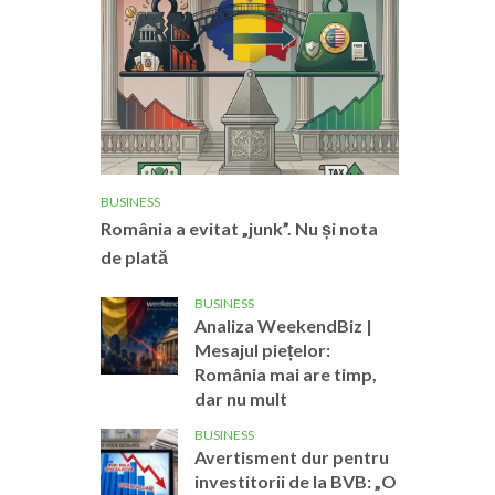
BUSINESS
România a evitat „junk”. Nu și nota
de plată
BUSINESS
Analiza WeekendBiz |
Mesajul piețelor:
România mai are timp,
dar nu mult
BUSINESS
Avertisment dur pentru
investitorii de la BVB: „O