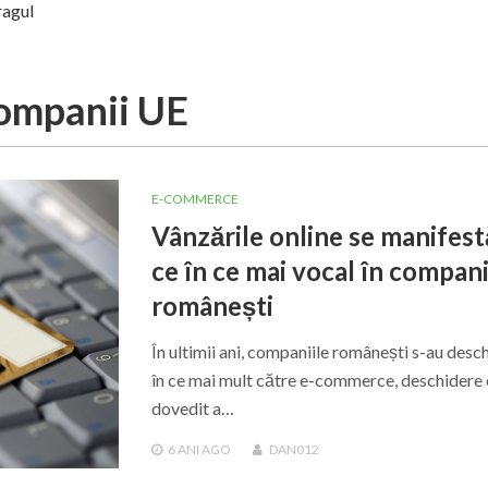
ragul
ompanii UE
E-COMMERCE
Vânzările online se manifest
ce în ce mai vocal în compani
românești
În ultimii ani, companiile românești s-au desch
în ce mai mult către e-commerce, deschidere 
dovedit a…
6 ANI
AGO
DAN012