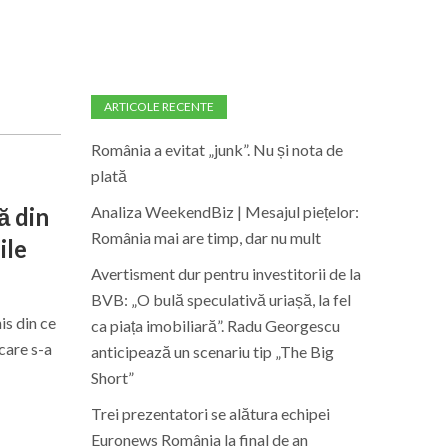
ARTICOLE RECENTE
România a evitat „junk”. Nu și nota de
plată
Analiza WeekendBiz | Mesajul piețelor:
ă din
România mai are timp, dar nu mult
ile
Avertisment dur pentru investitorii de la
BVB: „O bulă speculativă uriașă, la fel
is din ce
ca piața imobiliară”. Radu Georgescu
care s-a
anticipează un scenariu tip „The Big
Short”
Trei prezentatori se alătura echipei
Euronews România la final de an