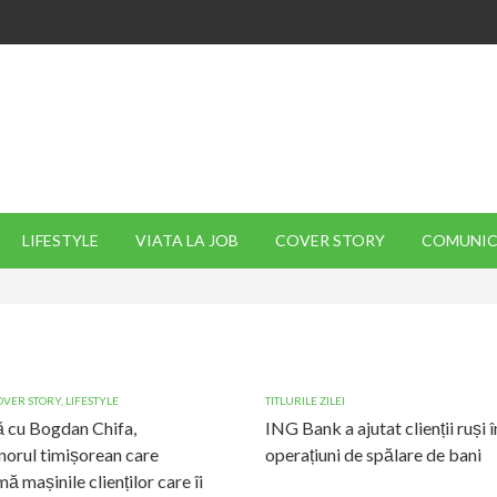
LIFESTYLE
VIATA LA JOB
COVER STORY
COMUNIC
OVER STORY
,
LIFESTYLE
TITLURILE ZILEI
 cu Bogdan Chifa,
ING Bank a ajutat clienții ruși î
norul timișorean care
operațiuni de spălare de bani
ă mașinile clienților care îi