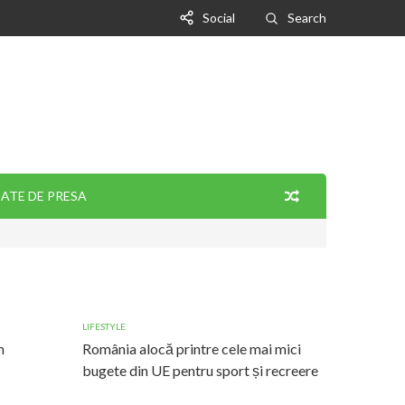
Social
Search
ATE DE PRESA
LIFESTYLE
n
România alocă printre cele mai mici
bugete din UE pentru sport și recreere