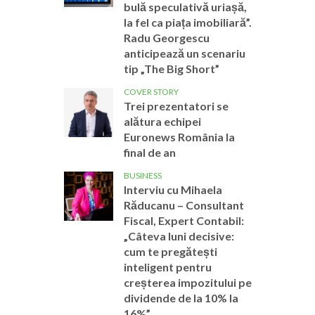
bulă speculativă uriașă,
la fel ca piața imobiliară”.
Radu Georgescu
anticipează un scenariu
tip „The Big Short”
COVER STORY
Trei prezentatori se
alătura echipei
Euronews România la
final de an
BUSINESS
Interviu cu Mihaela
Răducanu – Consultant
Fiscal, Expert Contabil:
„Câteva luni decisive:
cum te pregătești
inteligent pentru
creșterea impozitului pe
dividende de la 10% la
16%”