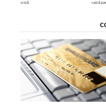
criză
calcă pa
c