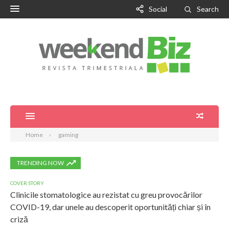
Social
Search
Home
gaming
TRENDING NOW
COVER STORY
Clinicile stomatologice au rezistat cu greu provocărilor
COVID-19, dar unele au descoperit oportunități chiar și în
criză