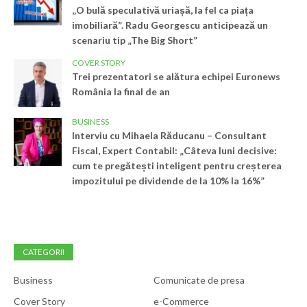
„O bulă speculativă uriașă, la fel ca piața
imobiliară”. Radu Georgescu anticipează un
scenariu tip „The Big Short”
COVER STORY
Trei prezentatori se alătura echipei Euronews
România la final de an
BUSINESS
Interviu cu Mihaela Răducanu – Consultant
Fiscal, Expert Contabil: „Câteva luni decisive:
cum te pregătești inteligent pentru creșterea
impozitului pe dividende de la 10% la 16%”
CATEGORII
Business
Comunicate de presa
Cover Story
e-Commerce