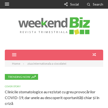
Social
Search
Home
ziua internationala a ciocolatei
TRENDING NOW
COVER STORY
Clinicile stomatologice au rezistat cu greu provocărilor
COVID-19, dar unele au descoperit oportunități chiar și în
criză