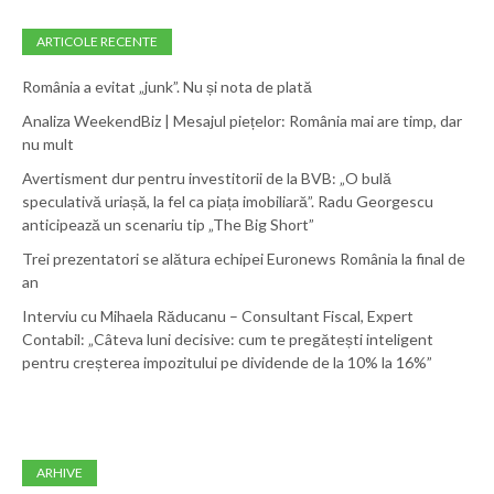
ARTICOLE RECENTE
România a evitat „junk”. Nu și nota de plată
Analiza WeekendBiz | Mesajul piețelor: România mai are timp, dar
nu mult
Avertisment dur pentru investitorii de la BVB: „O bulă
speculativă uriașă, la fel ca piața imobiliară”. Radu Georgescu
anticipează un scenariu tip „The Big Short”
Trei prezentatori se alătura echipei Euronews România la final de
an
Interviu cu Mihaela Răducanu – Consultant Fiscal, Expert
Contabil: „Câteva luni decisive: cum te pregătești inteligent
pentru creșterea impozitului pe dividende de la 10% la 16%”
ARHIVE