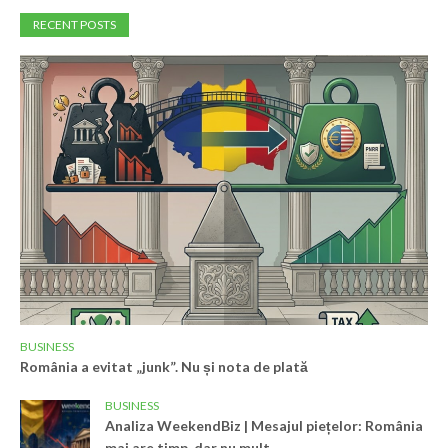
RECENT POSTS
BUSINESS
România a evitat „junk”. Nu și nota de plată
BUSINESS
Analiza WeekendBiz | Mesajul piețelor: România
mai are timp, dar nu mult