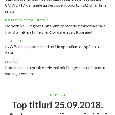
COVID-19, dar unele au descoperit oportunități chiar și în
criză
BUSINESS
,
COVER STORY
,
LIFESTYLE
De vorbă cu Bogdan Chifa, antreprenorul timișorean care
transformă mașinile clienților care îi calcă paragul
TITLURILE ZILEI
ING Bank a ajutat clienții ruși în operațiuni de spălare de
bani
LIFESTYLE
România alocă printre cele mai mici bugete din UE pentru
sport și recreere
TITLURILE ZILEI
Top titluri 25.09.2018: