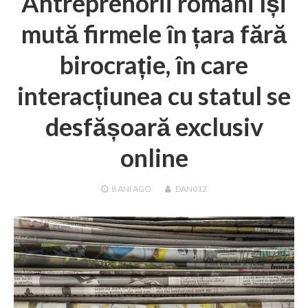
Antreprenorii români își
mută firmele în țara fără
birocrație, în care
interacțiunea cu statul se
desfășoară exclusiv
online
8 ANI
AGO
DAN012