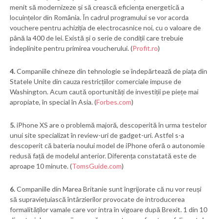
menit să modernizeze și să crească eficiența energetică a
locuințelor din România. În cadrul programului se vor acorda
vouchere pentru achiziția de electrocasnice noi, cu o valoare de
până la 400 de lei. Există și o serie de condiții care trebuie
îndeplinite pentru primirea voucherului. (
Profit.ro
)
4.
Companiile chineze din tehnologie se îndepărtează de piața din
Statele Unite din cauza restricțiilor comerciale impuse de
Washington. Acum caută oportunități de investiții pe piețe mai
apropiate, în special în Asia. (
Forbes.com
)
5.
iPhone XS are o problemă majoră, descoperită în urma testelor
unui site specializat în review-uri de gadget-uri. Astfel s-a
descoperit că bateria noului model de iPhone oferă o autonomie
redusă față de modelul anterior. Diferența constatată este de
aproape 10 minute. (
TomsGuide.com
)
6.
Companiile din Marea Britanie sunt îngrijorate că nu vor reuși
să supraviețuiască întârzierilor provocate de introducerea
formalităților vamale care vor intra în vigoare după Brexit. 1 din 10