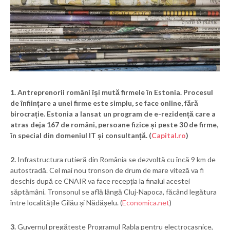
1.
Antreprenorii români își mută firmele în Estonia. Procesul
de înființare a unei firme este simplu, se face online, fără
birocrație. Estonia a lansat un program de e-rezidență care a
atras deja 167 de români, persoane fizice și peste 30 de firme,
în special din domeniul IT și consultanță. (
Capital.ro
)
2.
Infrastructura rutieră din România se dezvoltă cu încă 9 km de
autostradă. Cel mai nou tronson de drum de mare viteză va fi
deschis după ce CNAIR va face recepția la finalul acestei
săptămâni. Tronsonul se află lângă Cluj-Napoca, făcând legătura
între localitățile Gilău și Nădășelu. (
Economica.net
)
3.
Guvernul pregătește Programul Rabla pentru electrocasnice,