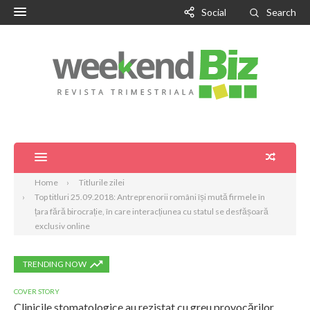
Social
Search
Home
Titlurile zilei
Top titluri 25.09.2018: Antreprenorii români își mută firmele în
țara fără birocrație, în care interacțiunea cu statul se desfășoară
exclusiv online
TRENDING NOW
COVER STORY
Clinicile stomatologice au rezistat cu greu provocărilor