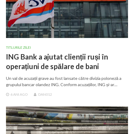
TITLURILE ZILEI
ING Bank a ajutat clienții ruși în
operațiuni de spălare de bani
Un val de acuzații grave au fost lansate către divizia poloneză a
grupului bancar olandez ING. Conform acuzațiilor, ING și-ar…
6 ANI
AGO
DAN012