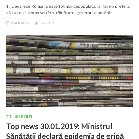
1. Deoarece România este tot mai depopulată, iar tinerii preferă
să lucreze la oraș sau în străinătate, guvernul a hotârât…
8 ANI
AGO
DAN012
TITLURILE ZILEI
Top news 30.01.2019: Ministrul
Sănătății declară epidemia de gripă