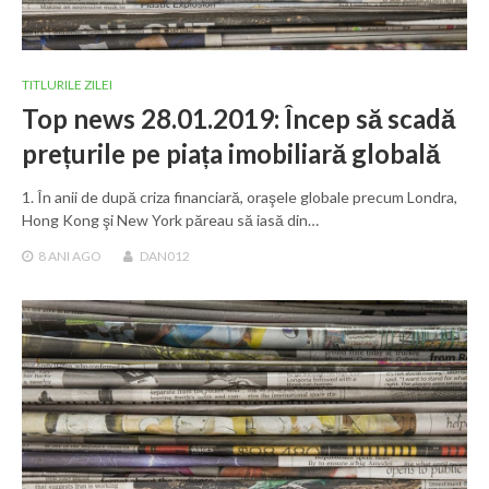
TITLURILE ZILEI
Top news 28.01.2019: Încep să scadă
prețurile pe piața imobiliară globală
1. În anii de după criza financiară, oraşele globale precum Londra,
Hong Kong şi New York păreau să iasă din…
8 ANI
AGO
DAN012