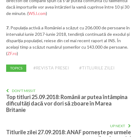
directori de companii spun că s-ar putea confrunta cu falimentul
dacă importurile vor avea întârzieri la vamă cuprinse între 10 și 30
de minute. (
WSJ.com
)
7.
Populația activă a României a scăzut cu 206.000 de persoane în
intervalul iunie 2017-iunie 2018, tendință continuată de exodul și
dispariția populației, reiese din cel mai recent raport al INS. În
același timp a scăzut numărul șomerilor cu 143.000 de persoane.
(
ZF.ro
)
#REVISTA PRESEI
#TITLURILE ZILEI
TOPICS
DON'T MISS IT
Top titluri 25.09.2018: Românii ar putea întâmpina
dificultăți dacă vor dori să zboare în Marea
Britanie
UP NEXT
Titlurile zilei 27.09.2018: ANAF pornește pe urmele